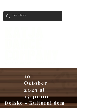
+386 41 649 599
katjadanceco@gmail.com
10
October
2025 at
15:30:00
Dolsko - Kulturni dom