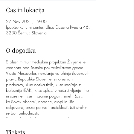
Čas in lokacija
27 Nov 2021, 19:00
Ipavčev kulturni center, Ulica Dušana Kvedra 46,
3230 Šentjur, Slovenia
O dogodku
S plesnim multimedijskim projektom Življenje je
vrednota pod častnim pokroviteljstvom gospe
Vlaste Nussdorfer, nekdanje varuhinje človekovih
pravic Republike Slovenije, smo ustvarili
predstavo, ki se dotika tistih, ki se soočajo z
boleznijo (RAK), ki se splazi v naša življenja tiho
in spremeni vse – vzame pogum, smeh, čas ...
ko človek obnemi, obstane, otopi in išče
odgovore, brska po svoji preteklosti, čuti strahin
se boji prihodnosti.
Skozi gib in glasbo nas plesna predstava
nagovarja, da razmislimo o življenju, bolezni,
ljubezni in trpljenju, a vedno najdemo pot v
Tickets