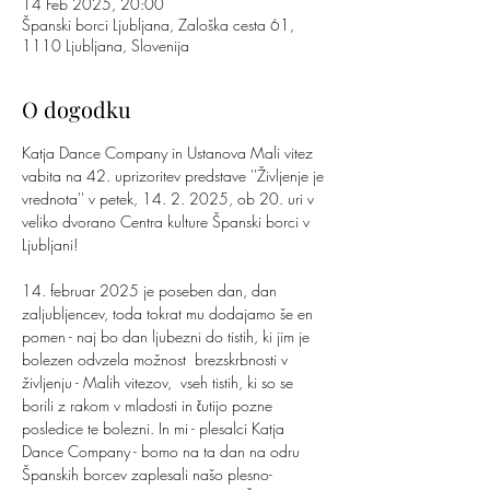
14 Feb 2025, 20:00
Španski borci Ljubljana, Zaloška cesta 61,
1110 Ljubljana, Slovenija
O dogodku
Katja Dance Company in Ustanova Mali vitez 
vabita na 42. uprizoritev predstave ''Življenje je 
vrednota'' v petek, 14. 2. 2025, ob 20. uri v 
veliko dvorano Centra kulture Španski borci v 
Ljubljani!
14. februar 2025 je poseben dan, dan 
zaljubljencev, toda tokrat mu dodajamo še en 
pomen - naj bo dan ljubezni do tistih, ki jim je 
bolezen odvzela možnost  brezskrbnosti v 
življenju - Malih vitezov,  vseh tistih, ki so se 
borili z rakom v mladosti in čutijo pozne 
posledice te bolezni. In mi - plesalci Katja 
Dance Company - bomo na ta dan na odru 
Španskih borcev zaplesali našo plesno-