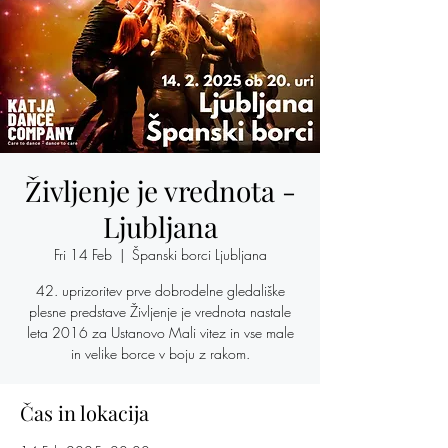
Življenje je vrednota -
Ljubljana
Fri 14 Feb
  |  
Španski borci Ljubljana
42. uprizoritev prve dobrodelne gledališke
plesne predstave Življenje je vrednota nastale
leta 2016 za Ustanovo Mali vitez in vse male
in velike borce v boju z rakom.
Čas in lokacija