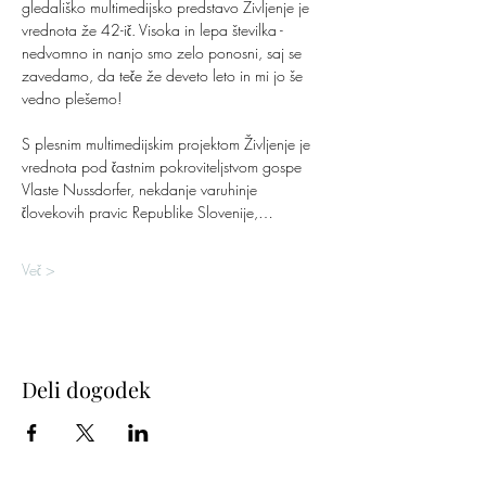
gledališko multimedijsko predstavo Življenje je 
vrednota že 42-ič. Visoka in lepa številka - 
nedvomno in nanjo smo zelo ponosni, saj se 
zavedamo, da teče že deveto leto in mi jo še 
vedno plešemo!
S plesnim multimedijskim projektom Življenje je 
vrednota pod častnim pokroviteljstvom gospe 
Vlaste Nussdorfer, nekdanje varuhinje 
človekovih pravic Republike Slovenije,…
Več >
Deli dogodek