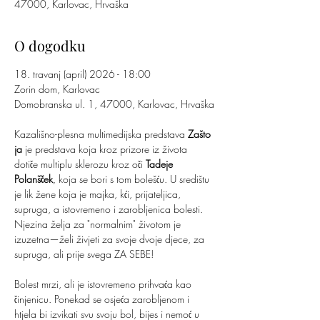
47000, Karlovac, Hrvaška
O dogodku
18. travanj (april) 2026 - 18:00
Zorin dom, Karlovac
Domobranska ul. 1, 47000, Karlovac, Hrvaška
Kazališno-plesna multimedijska predstava 
Zašto 
ja
 je predstava koja kroz prizore iz života 
dotiče multiplu sklerozu kroz oči 
Tadeje 
Polanšček
, koja se bori s tom bolešću. U središtu 
je lik žene koja je majka, kći, prijateljica, 
supruga, a istovremeno i zarobljenica bolesti. 
Njezina želja za "normalnim" životom je 
izuzetna—želi živjeti za svoje dvoje djece, za 
supruga, ali prije svega ZA SEBE!
Bolest mrzi, ali je istovremeno prihvaća kao 
činjenicu. Ponekad se osjeća zarobljenom i 
htjela bi izvikati svu svoju bol, bijes i nemoć u 