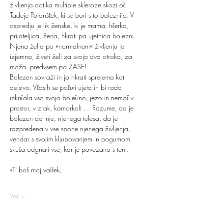
življenja dotika multiple skleroze skozi oči 
Tadeje Polanšček, ki se bori s to boleznijo. V 
ospredju je lik ženske, ki je mama, hčerka, 
prijateljica, žena, hkrati pa ujetnica bolezni. 
Njena želja po »normalnem« življenju je 
izjemna, živeti želi za svoja dva otroka, za 
moža, predvsem pa ZASE!
Bolezen sovraži in jo hkrati sprejema kot 
dejstvo. Včasih se počuti ujeta in bi rada 
izkričala vso svojo bolečino, jezo in nemoč v 
prostor, v zrak, kamorkoli … Razume, da je 
bolezen del nje, njenega telesa, da je 
razpredena v vse spone njenega življenja, 
vendar s svojim kljubovanjem in pogumom 
skuša odgnati vse, kar je povezano s tem.
»Ti boš moj valček,
Več >