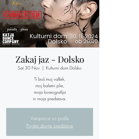
Zakaj jaz - Dolsko
Sat 30 Nov
  |  
Kulturni dom Dolsko
Ti boš moj valček,
moj baletni plie,
moja koreografija
in moja predstava.
Vstopnice so pošle
Poglej druge predstave