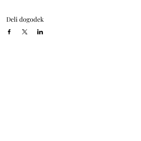
Deli dogodek
KATJA DANCE COMPANY
Letališka cesta 27, 1000 Ljubljana, Slovenia