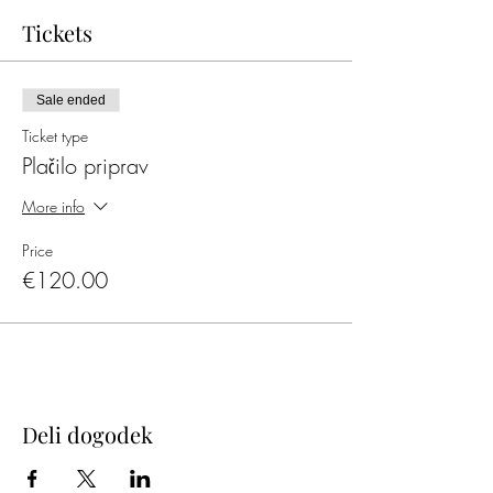
Program:
Tickets
Jezik, sporazumevanje, glasoslovje
Besedoslovje (slovar, pomen besed,
slogovna zaznamovanost)
Sale ended
Oblikoslovje (besedne vrste)
Skladnja (stavčni členi, priredja,
Ticket type
podredja, s-strukture)
Plačilo priprav
Besedotvorje (tvorjenke, skladenjska
podstava ...)
More info
Besediloslovje (nanašalnice, navezniki,
vrste navezovanja)
Price
Besedilne vrste
€120.00
Razčlemba neumetnostnega besedila
Razčlemba neumetnostnega besedila,
priprava na ustni del
Ponovitev literarnih besedil za ustni del
mature
Splošna vprašanja iz književnosti in
zgodovina jezika (tretje vprašanje)
Dodatna ura (maturitetni esej)
Deli dogodek
Informacije: