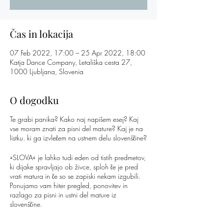
Čas in lokacija
07 Feb 2022, 17:00 – 25 Apr 2022, 18:00
Katja Dance Company, Letališka cesta 27,
1000 Ljubljana, Slovenia
O dogodku
Te grabi panika? Kako naj napišem esej? Kaj
vse moram znati za pisni del mature? Kaj je na
listku. ki ga izvlečem na ustnem delu slovenščine?
»SLOVA« je lahko tudi eden od tistih predmetov,
ki dijake spravljajo ob živce, sploh če je pred
vrati matura in če so se zapiski nekam izgubili.
Ponujamo vam hiter pregled, ponovitev in
razlago za pisni in ustni del mature iz
slovenščine.