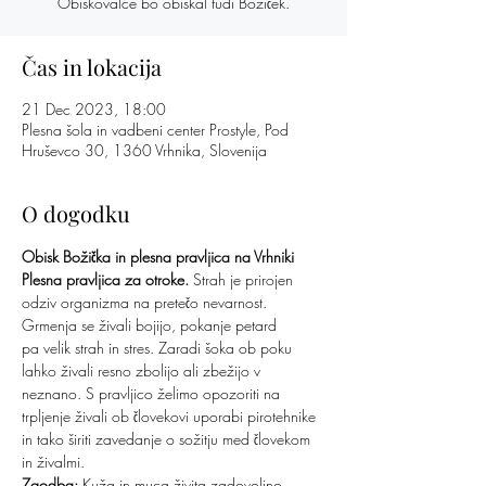
Obiskovalce bo obiskal tudi Božiček.
Čas in lokacija
21 Dec 2023, 18:00
Plesna šola in vadbeni center Prostyle, Pod
Hruševco 30, 1360 Vrhnika, Slovenija
O dogodku
Obisk Božička in plesna pravljica na Vrhniki
Plesna pravljica za otroke.
 Strah je prirojen 
odziv organizma na pretečo nevarnost. 
Grmenja se živali bojijo, pokanje petard 
pa velik strah in stres. Zaradi šoka ob poku 
lahko živali resno zbolijo ali zbežijo v 
neznano. S pravljico želimo opozoriti na 
trpljenje živali ob človekovi uporabi pirotehnike 
in tako širiti zavedanje o sožitju med človekom 
in živalmi.
Zgodba:
 Kuža in muca živita zadovoljno 