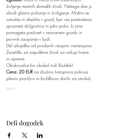
življenje mestnih domačih živali. Nekega dne ju 
zbudi glasno pokanje in žvižganje. Močno se 
ustrašita in zbežita v gozd, kjer vsa prestrašena 
spoznata dolgouhca in piko poko, ki jima 
pomagata preživeti v neznanem gozdu in 
povrniti zaupanje v ljudi.
Del izkupička od prodanih vstopnic namenjamo 
Zavetišču za zapuščene živali za nakup hrane 
in opreme.
Obiskovalce bo obiskal tudi Božiček!
Cena: 20 EUR 
na družino (vstopnina pokriva 
plesno pravljico in božičkovo darilo za otroka)
Več >
Deli dogodek