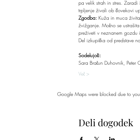
pa velik strah in stres. Zarad
trpljenje živali ob človekovi 
Zgodba:
 Kuža in muca živita
žvižganje. Močno se ustrašit
preživeti v neznanem gozdu in
Del izkupička od predstave n
Sodelujoči:
Sara Bračun Duhovnik, Peter C
Več >
Google Maps were blocked due to your A
Deli dogodek