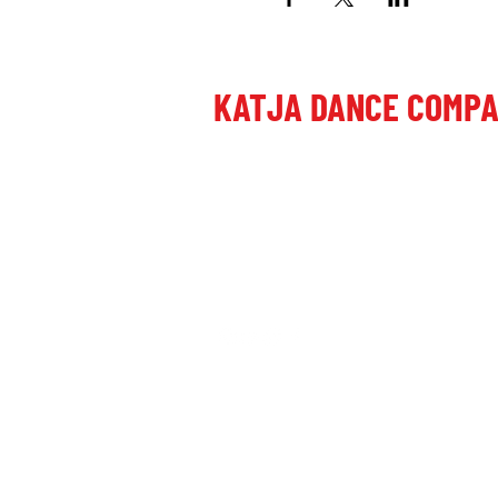
KATJA DANCE COMP
Letališka cesta 27, 1000 Ljubljana, Slo
+386 41 649 599
katjadanceco@gmail.com
TRR: SI56290000052246676
© alive since 2016 by Katja Dance Comp
GDPR