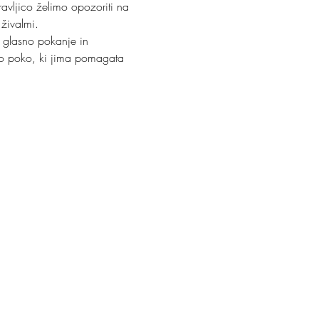
ravljico želimo opozoriti na 
 živalmi.
 glasno pokanje in 
ko poko, ki jima pomagata 
.