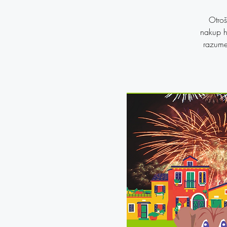
Otroš
nakup h
razumet