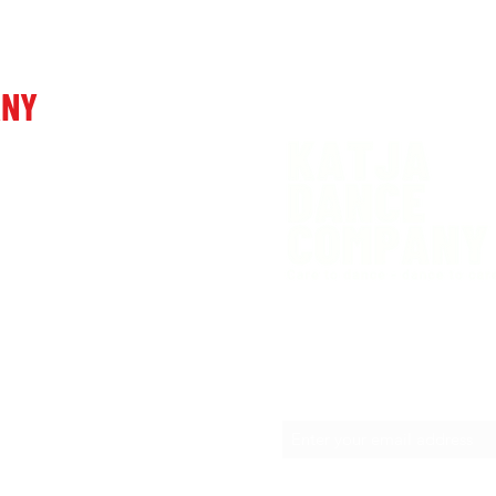
ANY
venia
Subscribe newslet
any