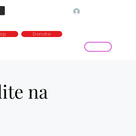
Log In
hop
Donate
Contact
ny
Media and publications
more...
ite na