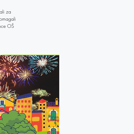
ali za
pomagali
čence OŠ