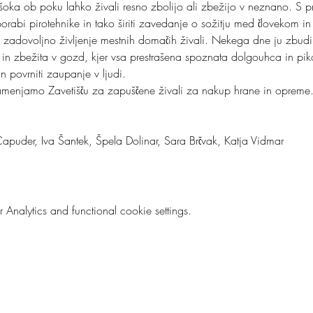
i šoka ob poku lahko živali resno zbolijo ali zbežijo v neznano. S p
uporabi pirotehnike in tako širiti zavedanje o sožitju med človekom in
 zadovoljno življenje mestnih domačih živali. Nekega dne ju zbudi
a in zbežita v gozd, kjer vsa prestrašena spoznata dolgouhca in pi
 povrniti zaupanje v ljudi.
amenjamo Zavetišču za zapuščene živali za nakup hrane in opreme
apuder, Iva Šantek, Špela Dolinar, Sara Brčvak, Katja Vidmar
nalytics and functional cookie settings.