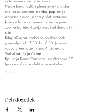
rade plešemo - vedno in povsod. 
Plesale bomo različne plesne zvrsti - cha cha 
cha, salso, bachato, mambo, pop, tango ... 
izberemo glasbo, ki nam je všeč, sestavimo 
koreografijo in že plešemo - v živo in preko 
zoom-a (za tiste, ki želijo plesati od doma ali v 
tujini).
Kdaj: 60 minut - vadba bo potekala vsak 
ponedeljek od 17:30 do 18:30  (z redno 
vadbo pričnemo že v sredo 4. septembra)
Vaditeljica - Katja Vidmar  
Kje: Katja Dance Company, Letališka cesta 27, 
Ljubljana. Vhod je s hrbtne strani stavbe. 
Več >
Deli dogodek