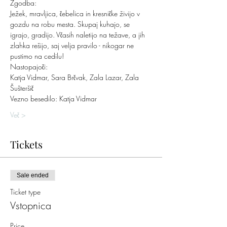
Zgodba:
Ježek, mravljica, čebelica in kresničke živijo v 
gozdu na robu mesta. Skupaj kuhajo, se 
igrajo, gradijo. Včasih naletijo na težave, a jih 
zlahka rešijo, saj velja pravilo - nikogar ne 
pustimo na cedilu!
Nastopajoči:
Katja Vidmar, Sara Brčvak, Zala Lazar, Zala 
Šušteršič
Vezno besedilo: Katja Vidmar
Več >
Tickets
Sale ended
Ticket type
Vstopnica
Price