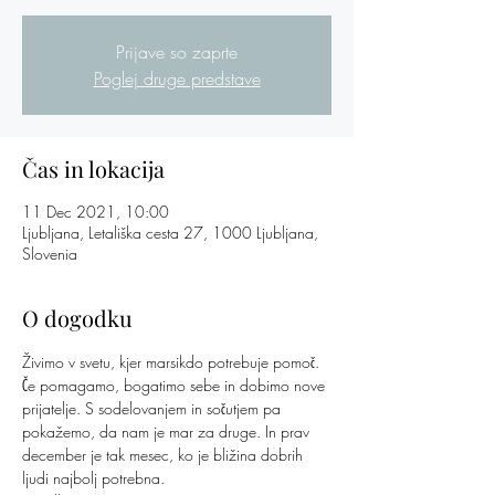
Prijave so zaprte
Poglej druge predstave
Čas in lokacija
11 Dec 2021, 10:00
Ljubljana, Letališka cesta 27, 1000 Ljubljana,
Slovenia
O dogodku
Živimo v svetu, kjer marsikdo potrebuje pomoč. 
Če pomagamo, bogatimo sebe in dobimo nove 
prijatelje. S sodelovanjem in sočutjem pa 
pokažemo, da nam je mar za druge. In prav 
december je tak mesec, ko je bližina dobrih 
ljudi najbolj potrebna. 