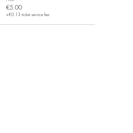
€5.00
+€0.13 ticket service fee
Deli dogodek
KATJA DANCE COMPANY
Letališka cesta 27, 1000 Ljubljana, Slovenia