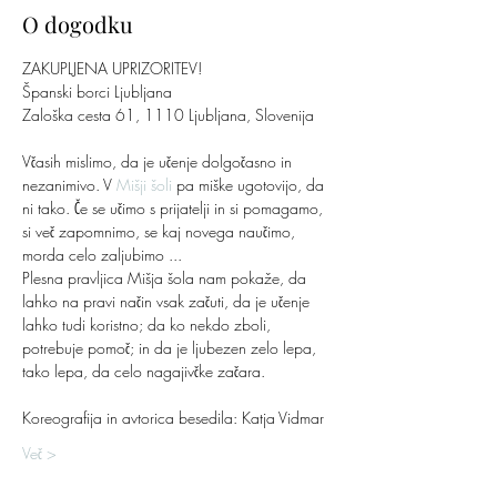
O dogodku
ZAKUPLJENA UPRIZORITEV!
Španski borci Ljubljana
Zaloška cesta 61, 1110 Ljubljana, Slovenija
Včasih mislimo, da je učenje dolgočasno in 
nezanimivo. V 
Mišji šoli
 pa miške ugotovijo, da 
ni tako. Če se učimo s prijatelji in si pomagamo, 
si več zapomnimo, se kaj novega naučimo, 
morda celo zaljubimo ...
Plesna pravljica Mišja šola nam pokaže, da 
lahko na pravi način vsak začuti, da je učenje 
lahko tudi koristno; da ko nekdo zboli, 
potrebuje pomoč; in da je ljubezen zelo lepa, 
tako lepa, da celo nagajivčke začara.
Koreografija in avtorica besedila: Katja Vidmar
Več >