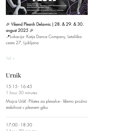
🎉 
Vikend Plesnih Delavnic | 28. & 29. & 30. 
avgust 2025
 🎉 
📍Lokacija: Katja Dance Company, Letališka 
cesta 27, Ljubljana 
Več >
Urnik
15:15 - 16:45
1 hour 30 minutes
Mojca Uršič - Pilates za plesalce - Iščemo prožno
stabilnost v plesnem gibu
17:00 - 18:30
1 hour 30 minutes