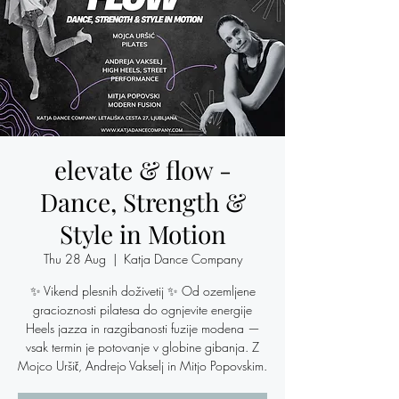
elevate & flow -
Dance, Strength &
Style in Motion
Thu 28 Aug
  |  
Katja Dance Company
✨ Vikend plesnih doživetij ✨ Od ozemljene
gracioznosti pilatesa do ognjevite energije
Heels jazza in razgibanosti fuzije modena —
vsak termin je potovanje v globine gibanja. Z
Mojco Uršič, Andrejo Vakselj in Mitjo Popovskim.