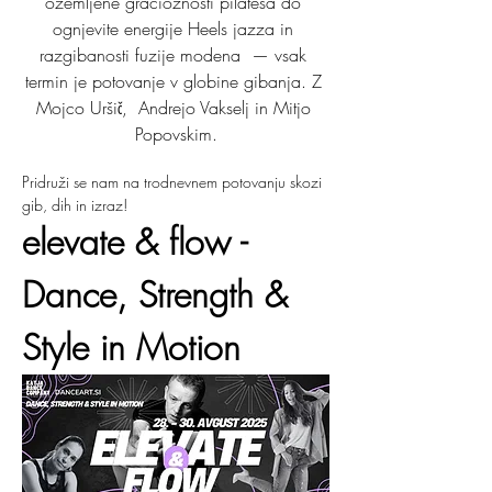
ozemljene gracioznosti pilatesa do 
ognjevite energije Heels jazza in 
razgibanosti fuzije modena  — vsak 
termin je potovanje v globine gibanja. Z 
Mojco Uršič,  Andrejo Vakselj in Mitjo 
Popovskim.
Pridruži se nam na trodnevnem potovanju skozi 
gib, dih in izraz! 
elevate & flow - 
Dance, Strength & 
Style in Motion