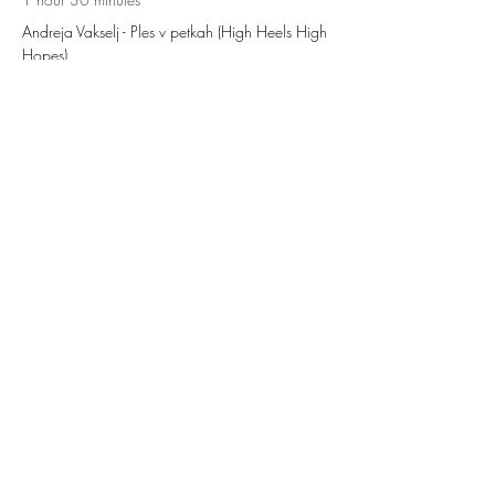
Andreja Vakselj - Ples v petkah (High Heels High
Hopes)
See All
5 more items available
Deli dogodek
KATJA DANCE COMPANY