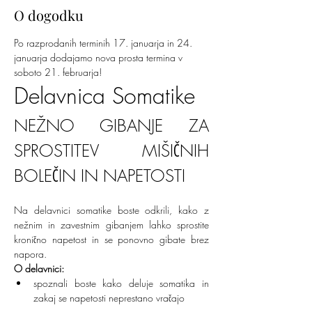
O dogodku
Po razprodanih terminih 17. januarja in 24. 
januarja dodajamo nova prosta termina v 
soboto 21. februarja!
Delavnica Somatike
NEŽNO GIBANJE ZA 
SPROSTITEV MIŠIČNIH 
BOLEČIN IN NAPETOSTI
Na delavnici somatike boste odkrili, kako z 
nežnim in zavestnim gibanjem lahko sprostite 
kronično napetost in se ponovno gibate brez 
napora.
O delavnici:
spoznali boste kako deluje somatika in 
zakaj se napetosti neprestano vračajo