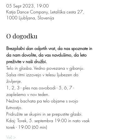
05 Sept 2023, 19:00
Katja Dance Company, Letališka cesta 27,
1000 Ljubljana, Slovenija
O dogodku
Brezplačni dan odprtih vrat, da nas spoznate in 
da nam dovolite, da vas navdušimo, da leto 
preživite v naši družbi.
Telo in glasba. Vedno povezana v gibanju. 
Salsa ritmi izzovejo v telesu ljubezen do 
življenje.
1, 2, 3 - ples nas osvobodi - 5, 6, 7 - 
zaplešemo v nov teden.
Nežna bachata pa telo objame s svojo 
čutnostjo.
Pridružite se skupini in se prepustite glasbi.
​Kdaj: Torek, 5. septembra 19:00 in nato vsak 
torek - 19:00 (60 min)
Več >