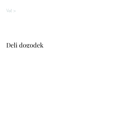
Več >
Deli dogodek
KATJA DANCE COMPANY
Letališka cesta 27, 1000 Ljubljana, Slovenia