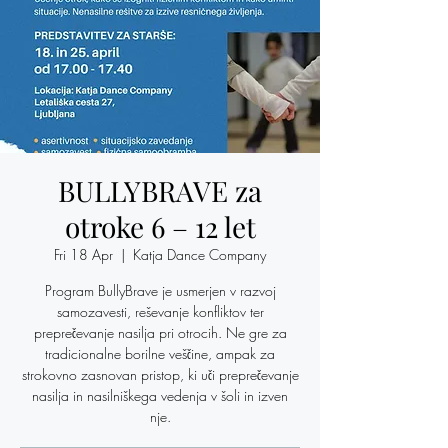
BULLYBRAVE za
otroke 6 – 12 let
Fri 18 Apr
  |  
Katja Dance Company
Program BullyBrave je usmerjen v razvoj
samozavesti, reševanje konfliktov ter
preprečevanje nasilja pri otrocih. Ne gre za
tradicionalne borilne veščine, ampak za
strokovno zasnovan pristop, ki uči preprečevanje
nasilja in nasilniškega vedenja v šoli in izven
nje.