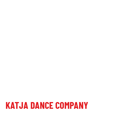
KATJA DANCE COMPANY
Poštni naslov:
Dragomer, Laze 27, 1351 Brezovica pri Ljubljani