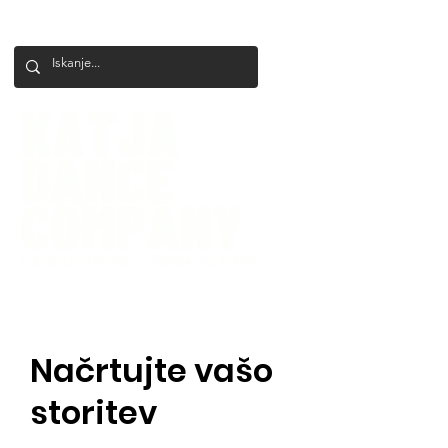
+386 41 649 599
katjadanceco@gmail.com
Načrtujte vašo
storitev