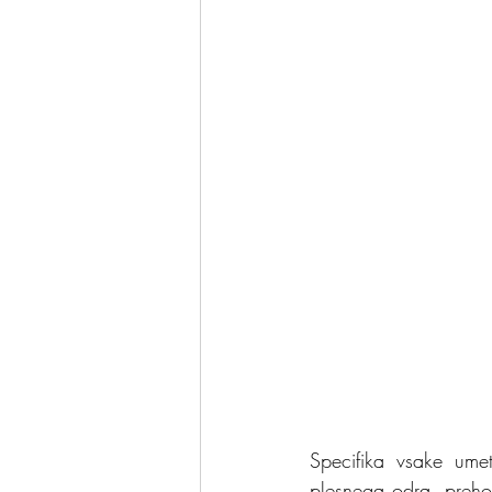
Specifika vsake umet
plesnega odra, prehod