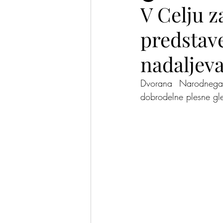
V Celju z
predstave
Plesalke in plesalci
Pomis
nadaljev
Dvorana Narodnega d
dobrodelne plesne gle