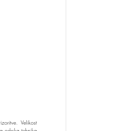
ritve. Velikost 
a odrska tehnika 