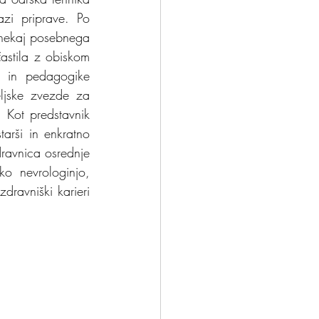
zi priprave. Po 
 nekaj posebnega 
astila z obiskom 
 in pedagogike 
ljske zvezde za 
Kot predstavnik 
arši in enkratno 
dravnica osrednje 
ko nevrologinjo, 
dravniški karieri 