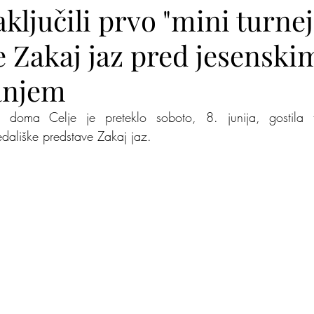
aključili prvo "mini turnej
 Zakaj jaz pred jesenski
lite na nas
Zakaj jaz
Mišja šola
Kje je pingvi
anjem
oma Celje je preteklo soboto, 8. junija, gostila tret
dališke predstave Zakaj jaz. 