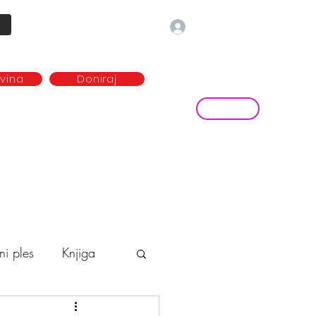
Prijava
ovina
Doniraj
Kontakt
ave
Najem plesne dvorane
more...
ni ples
Knjiga
o