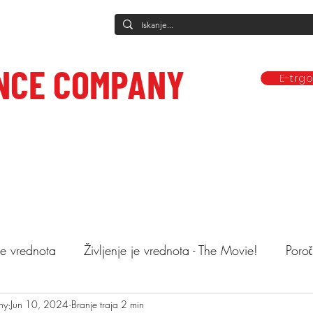
NCE COMPANY
E-trg
Predstave
Plesne vadbe
Ponudba
Company
Mediji in obj
ce to care.
 je vrednota
Življenje je vrednota - The Movie!
Poroč
ny
astopi
Jun 10, 2024
Animacija otrok
Branje traja 2 min
Mnenja
Objemi drev