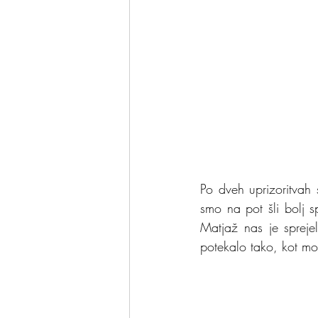
Po dveh uprizoritvah 
smo na pot šli bolj s
Matjaž nas je sprejel
potekalo tako, kot mo