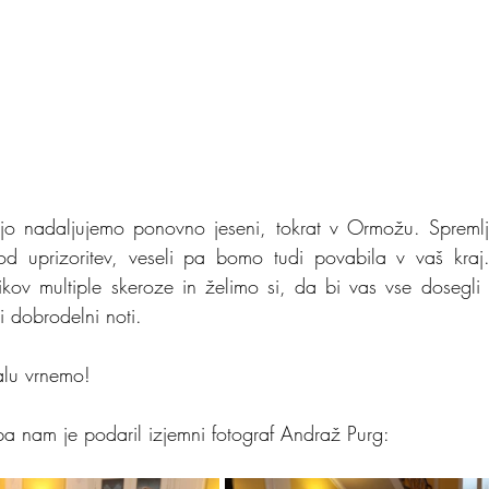
jo nadaljujemo ponovno jeseni, tokrat v Ormožu. Spremlja
 od uprizoritev, veseli pa bomo tudi povabila v vaš kraj. 
kov multiple skeroze in želimo si, da bi vas vse dosegli i
i dobrodelni noti.
lu vrnemo!
 pa nam je podaril izjemni fotograf Andraž Purg: