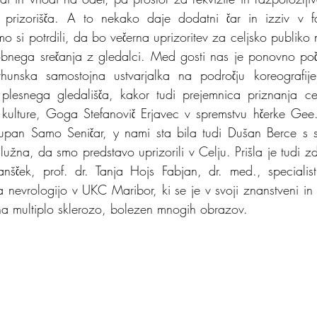
e prizorišča. A to nekako daje dodatni čar in izziv v fa
mo si potrdili, da bo večerna uprizoritev za celjsko publiko
robnega srečanja z gledalci. Med gosti nas je ponovno poč
hunska samostojna ustvarjalka na področju koreografije
lesnega gledališča, kakor tudi prejemnica priznanja ce
kulture, Goga Stefanovič Erjavec v spremstvu hčerke Gee. 
upan Samo Seničar, y nami sta bila tudi Dušan Berce s st
služna, da smo predstavo uprizorili v Celju. Prišla je tudi z
anšček, prof. dr. Tanja Hojs Fabjan, dr. med., specialist
a nevrologijo v UKC Maribor, ki se je v svoji znanstveni in z
na multiplo sklerozo, bolezen mnogih obrazov.