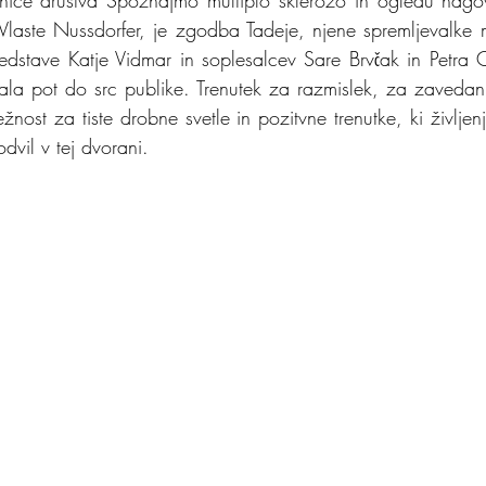
ice društva Spoznajmo multiplo sklerozo in ogledu nagov
 Vlaste Nussdorfer, je zgodba Tadeje, njene spremljevalke mu
redstave Katje Vidmar in soplesalcev Sare Brvčak in Petra
a pot do src publike. Trenutek za razmislek, za zavedan
žnost za tiste drobne svetle in pozitvne trenutke, ki življenj
dvil v tej dvorani.