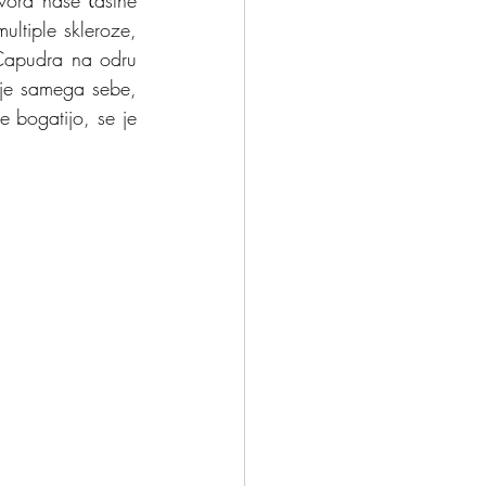
ora naše častne 
ltiple skleroze, 
 Capudra na odru 
je samega sebe, 
e bogatijo, se je 