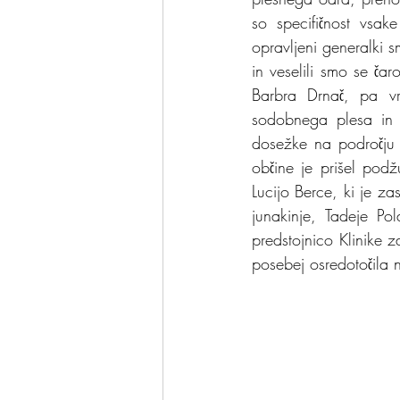
so specifičnost vsak
opravljeni generalki s
in veselili smo se ča
Barbra Drnač, pa vr
sodobnega plesa in p
dosežke na področju 
občine je prišel podž
Lucijo Berce, ki je za
junakinje, Tadeje Pol
predstojnico Klinike z
posebej osredotočila 