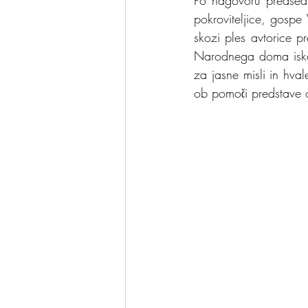
Po nagovoru predsedn
pokroviteljice, gospe
skozi ples avtorice p
Narodnega doma iskal
za jasne misli in hvale
ob pomoči predstave o