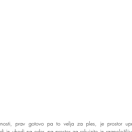
nosti, prav gotovo pa to velja za ples, je prostor uprizo
i in vhodi na oder, pa prostor za rekvizite in razpoložljiv