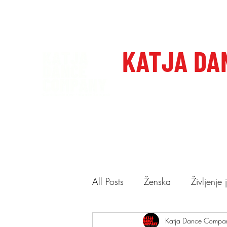
katjadanceco@gmail.com
+386 41 649 599
KATJA DA
Domov
Care to dance, dan
All Posts
Ženska
Življenje
Ponudba
Katja Dance Compa
Predstave
N