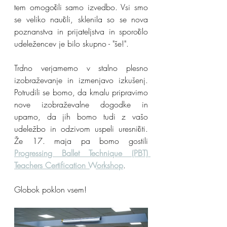
tem omogočili samo izvedbo. Vsi smo 
se veliko naučili, sklenila so se nova 
poznanstva in prijateljstva in sporočilo 
udeležencev je bilo skupno - "še!".
Trdno verjamemo v stalno plesno 
izobraževanje in izmenjavo izkušenj. 
Potrudili se bomo, da kmalu pripravimo 
nove izobraževalne dogodke in 
upamo, da jih bomo tudi z vašo 
udeležbo in odzivom uspeli uresničiti. 
Že 17. maja pa bomo gostili 
Progressing Ballet Technique (PBT) 
Teachers Certification Workshop
.
Globok poklon vsem!