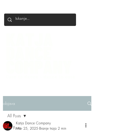
+386 41 649 599
katjadanceco@gmail.com
objava
All Posts
Katja Dance Company
All Posts
Mar 25, 2025
Branje traja 2 min