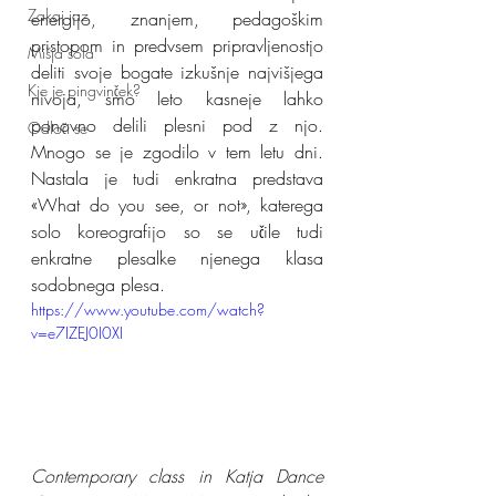
Zakaj jaz
energijo, znanjem, pedagoškim 
pristopom in predvsem pripravljenostjo 
Mišja šola
deliti svoje bogate izkušnje najvišjega 
Kje je pingvinček?
nivoja, smo leto kasneje lahko 
ponovno delili plesni pod z njo. 
Odloči se
Mnogo se je zgodilo v tem letu dni. 
Nastala je tudi enkratna predstava 
«What do you see, or not», katerega 
solo koreografijo so se učile tudi 
enkratne plesalke njenega klasa 
sodobnega plesa.
https://www.youtube.com/watch?
v=e7IZEJ0I0XI
Contemporary class in Katja Dance 