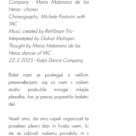
Company - María Matarranz de las 
Heras - choreo
Choreography: Michele Pastorini with 
YAC
Music created by ReVibrant Trio - 
Interpretated by Golnar Mohajeri.
Thought by Maria Matarranz de las 
Heras dancer of YAC
22.3.2025 - Katja Dance Company
Balet nam je postregel z velikim 
presenečenjem, saj so nam v našem 
studiu pridružile mnoge mlajše 
plesalke, kar je precej popestrilo baletni 
del.
Veseli smo, da smo uspeli organizati ta 
poseben plesni dan in hvala vsem, ki 
ste se odzvali našemu povabilu in s 