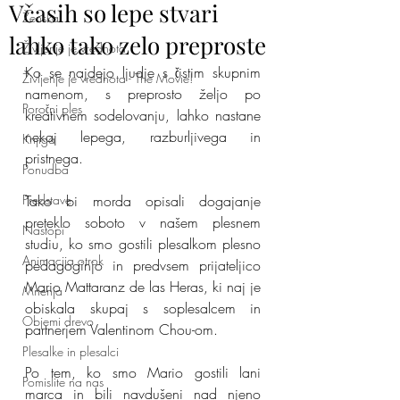
Včasih so lepe stvari
Ženska
lahko tako zelo preproste
Življenje je vrednota
Ko se najdejo ljudje s čistim skupnim 
Življenje je vrednota - The Movie!
namenom, s preprosto željo po 
Poročni ples
kreativnem sodelovanju, lahko nastane 
nekaj lepega, razburljivega in 
Knjiga
pristnega.
Ponudba
Predstave
Tako bi morda opisali dogajanje 
preteklo soboto v našem plesnem 
Nastopi
studiu, ko smo gostili plesalkom plesno 
Animacija otrok
pedagoginjo in predvsem prijateljico 
Mario Mattaranz de las Heras, ki naj je 
Mnenja
obiskala skupaj s soplesalcem in 
Objemi drevo
partnerjem Valentinom Chou-om.
Plesalke in plesalci
Po tem, ko smo Mario gostili lani 
Pomislite na nas
marca in bili navdušeni nad njeno 