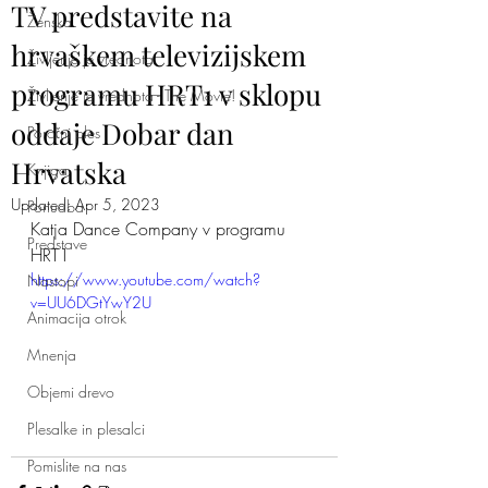
TV predstavite na
Ženska
hrvaškem televizijskem
Življenje je vrednota
programu HRT1 v sklopu
Življenje je vrednota - The Movie!
oddaje Dobar dan
Poročni ples
Hrvatska
Knjiga
Updated:
Apr 5, 2023
Ponudba
Katja Dance Company v programu 
Predstave
HRT1
https://www.youtube.com/watch?
Nastopi
v=UU6DGtYwY2U
Animacija otrok
Mnenja
Objemi drevo
Plesalke in plesalci
Pomislite na nas