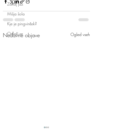
Zakaj jaz
Mišja šola
Kje je pingvinček?
Odloči se
Nedavne objave
Ogled vseh