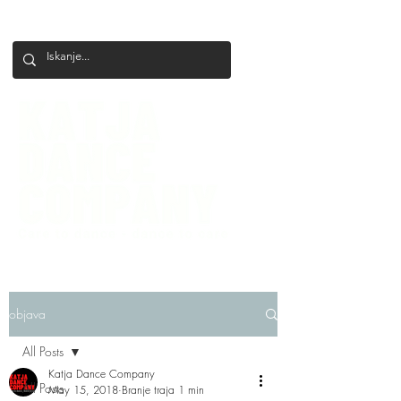
+386 41 649 599
katjadanceco@gmail.com
objava
All Posts
Katja Dance Company
All Posts
May 15, 2018
Branje traja 1 min