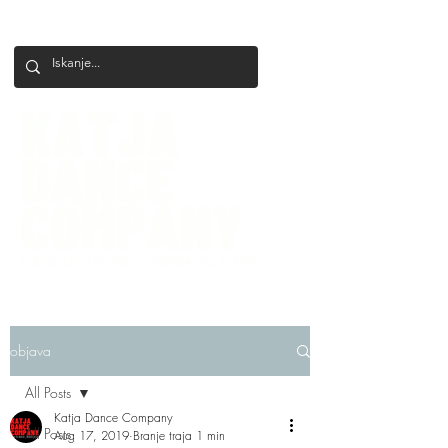
+386 41 649 599
katjadanceco@gmail.com
objava
All Posts
Katja Dance Company
All Posts
Aug 17, 2019
Branje traja 1 min