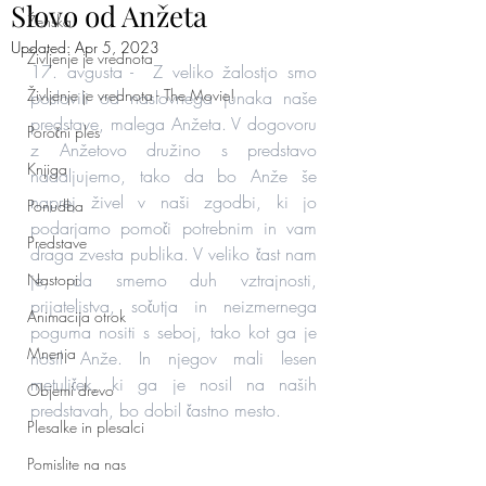
Slovo od Anžeta
Ženska
Updated:
Apr 5, 2023
Življenje je vrednota
17. avgusta -  Z veliko žalostjo smo 
Življenje je vrednota - The Movie!
poslovili od naslovnega junaka naše 
predstave, malega Anžeta. V dogovoru 
Poročni ples
z Anžetovo družino s predstavo 
Knjiga
nadaljujemo, tako da bo Anže še 
naprej živel v naši zgodbi, ki jo 
Ponudba
podarjamo pomoči potrebnim in vam 
Predstave
draga zvesta publika. V veliko čast nam 
je, da smemo duh vztrajnosti, 
Nastopi
prijateljstva, sočutja in neizmernega 
Animacija otrok
poguma nositi s seboj, tako kot ga je 
Mnenja
nosil Anže. In njegov mali lesen 
metuljček, ki ga je nosil na naših 
Objemi drevo
predstavah, bo dobil častno mesto. 
Plesalke in plesalci
Pomislite na nas