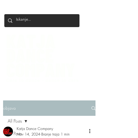
+386 41 649 599
katjadanceco@gmail.com
objava
All Posts
Katja Dance Company
All Posts
Nov 14, 2024
Branje traja 1 min