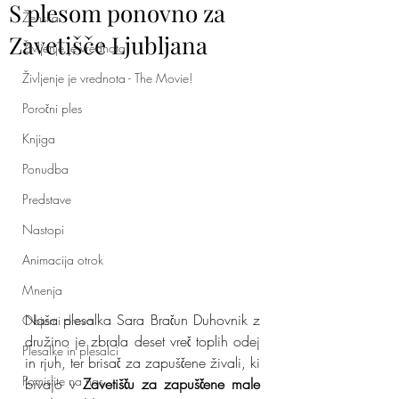
S plesom ponovno za
Ženska
Zavetišče Ljubljana
Življenje je vrednota
Življenje je vrednota - The Movie!
Poročni ples
Knjiga
Ponudba
Predstave
Nastopi
Animacija otrok
Mnenja
Naša plesalka Sara Bračun Duhovnik z 
Objemi drevo
družino je zbrala deset vreč toplih odej 
Plesalke in plesalci
in rjuh, ter brisač za zapuščene živali, ki 
Pomislite na nas
bivajo v 
Zavetišču za zapuščene male 