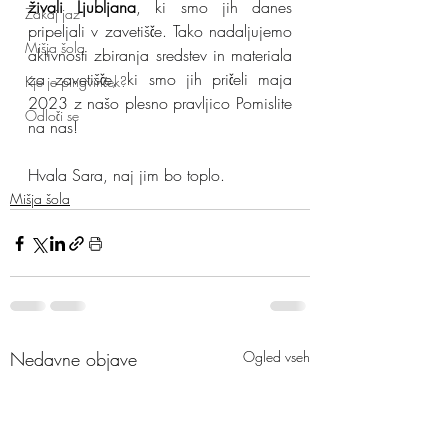
živali Ljubljana
, ki 
smo jih danes 
Zakaj jaz
pripeljali v zavetišče. Tako nadaljujemo 
Mišja šola
aktivnosti zbiranja sredstev in materiala 
za zavetišče, ki smo jih pričeli maja 
Kje je pingvinček?
2023 z našo plesno pravljico Pomislite 
Odloči se
na nas!
Hvala Sara, naj jim bo toplo.
Mišja šola
Nedavne objave
Ogled vseh