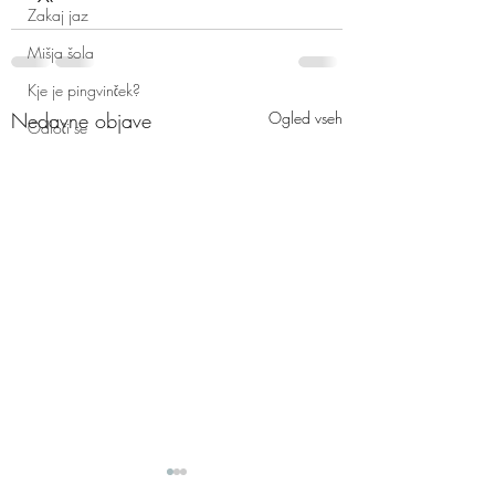
Zakaj jaz
Mišja šola
Kje je pingvinček?
Nedavne objave
Ogled vseh
Odloči se