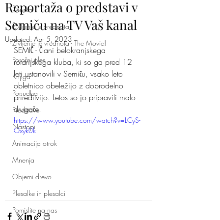
Reportaža o predstavi v
Ženska
Semiču na TV Vaš kanal
Življenje je vrednota
Updated:
Apr 5, 2023
Življenje je vrednota - The Movie!
SEMIČ - Člani belokranjskega 
Poročni ples
rotarijskega kluba, ki so ga pred 12 
leti ustanovili v Semiču, vsako leto 
Knjiga
obletnico obeležijo z dobrodelno 
Ponudba
prireditvijo. Letos so jo pripravili malo 
drugače.
Predstave
https://www.youtube.com/watch?v=LCyS-
Nastopi
Oxyk0k
Animacija otrok
Mnenja
Objemi drevo
Plesalke in plesalci
Pomislite na nas