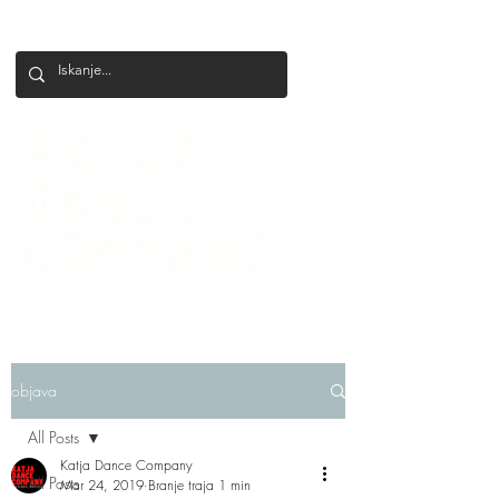
+386 41 649 599
katjadanceco@gmail.com
objava
All Posts
Katja Dance Company
All Posts
Mar 24, 2019
Branje traja 1 min