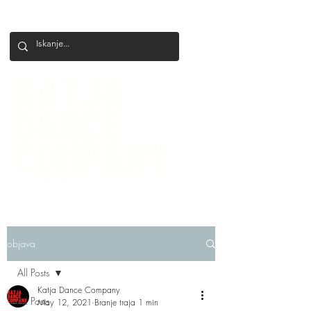
+386 41 649 599
katjadanceco@gmail.com
objava
All Posts
Katja Dance Company
All Posts
May 12, 2021
Branje traja 1 min