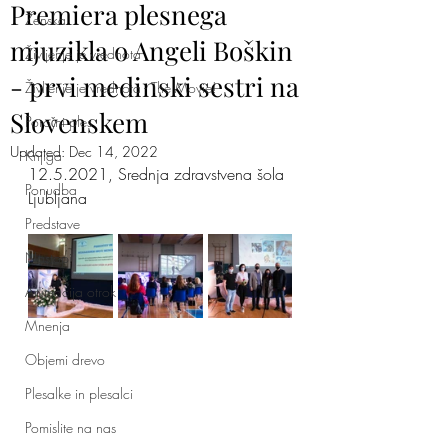
Premiera plesnega
Ženska
mjuzikla o Angeli Boškin
Življenje je vrednota
- prvi medinski sestri na
Življenje je vrednota - The Movie!
Slovenskem
Poročni ples
Updated:
Dec 14, 2022
Knjiga
12.5.2021, Srednja zdravstvena šola 
Ponudba
Ljubljana
Predstave
Nastopi
Animacija otrok
Mnenja
Objemi drevo
Plesalke in plesalci
Pomislite na nas