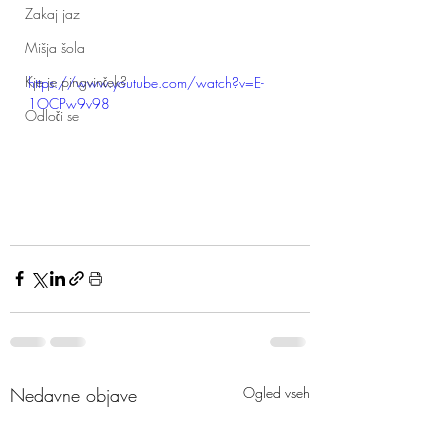
Zakaj jaz
Mišja šola
Kje je pingvinček?
https://www.youtube.com/watch?v=E-
1OCPw9v98
Odloči se
Nedavne objave
Ogled vseh