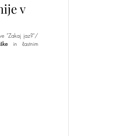
ije v
nček?
Odloči se
ve "Zakaj jaz?"/ 
ške
 in častnim 