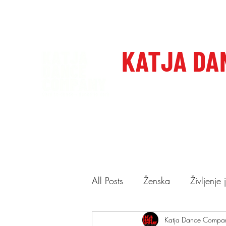
katjadanceco@gmail.com
+386 41 649 599
KATJA DA
Domov
Care to dance, dan
All Posts
Ženska
Življenje
Ponudba
Katja Dance Compa
Predstave
N