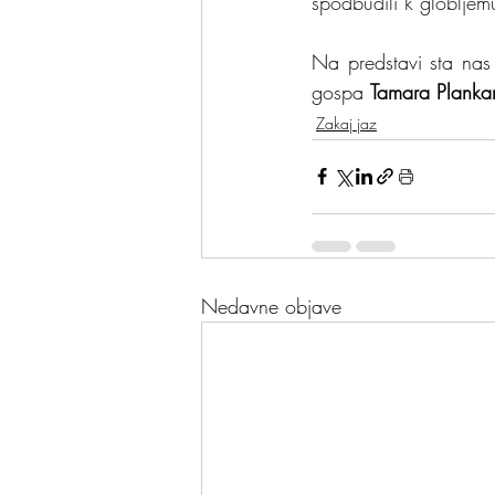
spodbudili k globljem
Na predstavi sta nas
gospa 
Tamara Plankar
Zakaj jaz
Nedavne objave