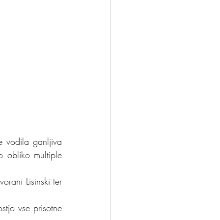
e vodila ganljiva 
o obliko multiple 
rani Lisinski ter 
stjo vse prisotne 