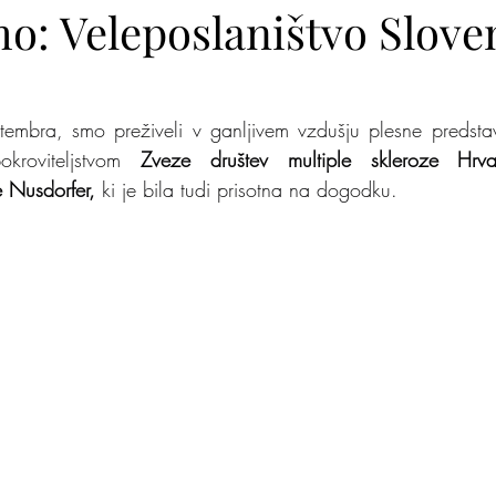
mo: Veleposlaništvo Sloven
lite na nas
Zakaj jaz
Mišja šola
Kje je pingvi
tembra, smo preživeli v ganljivem vzdušju plesne predsta
kroviteljstvom 
Zveze društev multiple skleroze Hrva
e Nusdorfer,
 ki je bila tudi prisotna na dogodku.