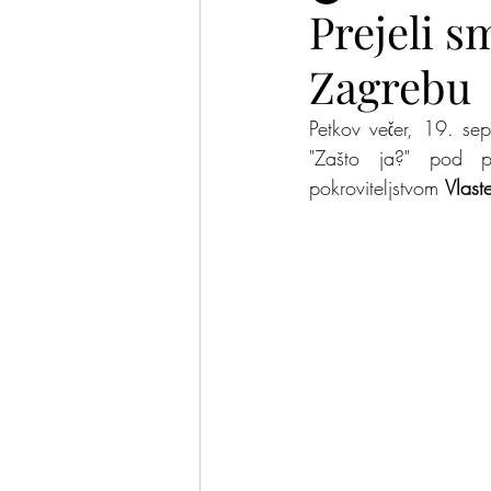
Prejeli s
Zagrebu
Plesalke in plesalci
Pomis
Petkov večer, 19. sep
"Zašto ja?" pod po
pokroviteljstvom 
Vlast