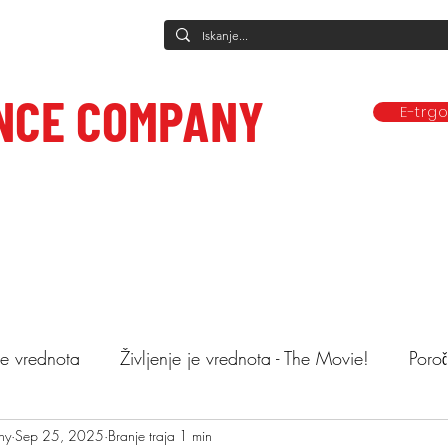
NCE COMPANY
E-trg
Predstave
Plesne vadbe
Ponudba
Company
Mediji in obj
ce to care.
 je vrednota
Življenje je vrednota - The Movie!
Poroč
ny
astopi
Sep 25, 2025
Animacija otrok
Branje traja 1 min
Mnenja
Objemi drev