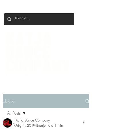
+386 41 649 599
katjadanceco@gmail.com
objava
All Posts
Katja Dance Company
All Posts
Aug 1, 2019
Branje traja 1 min