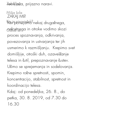
reciklaža, prijazno naravi.
Zakaj jaz
Mišja šola
ZAKAJ MI?
Kje je pingvinček?
Ker ponujamo nekaj drugačnega, 
celostnega in otroke vodimo skozi 
Odloči se
proces spoznavanja, odkrivanja, 
povezovanja in ustvarjanja ter jih 
usmerimo k razmišljanju.  Krepimo svet 
domišljije, otroški duh, ozaveščanje 
telesa in čutil, prepoznavanje čustev. 
Učimo se sprejemanja in sodelovanja. 
Krepimo ročne spretnosti, spomin, 
koncentracijo, stabilnost, spretnost in 
koordinacijo telesa. 
Kdaj: od ponedeljka, 26. 8., do 
petka, 30. 8. 2019, od 7.30 do 
16.30