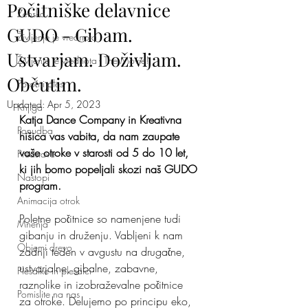
Počitniške delavnice
Ženska
GUDO - Gibam.
Življenje je vrednota
Ustvarjam. Doživljam.
Življenje je vrednota - The Movie!
Občutim.
Poročni ples
Updated:
Apr 5, 2023
Knjiga
Katja Dance Company in Kreativna 
Ponudba
hišica vas vabita, da nam zaupate 
vaše otroke v starosti od 5 do 10 let, 
Predstave
ki jih bomo popeljali skozi naš GUDO 
Nastopi
program.
Animacija otrok
Poletne počitnice so namenjene tudi 
Mnenja
gibanju in druženju. Vabljeni k nam 
Objemi drevo
zadnji teden v avgustu na drugačne, 
ustvarjalne, gibalne, zabavne, 
Plesalke in plesalci
raznolike in izobraževalne počitnice 
Pomislite na nas
za otroke. Delujemo po principu eko, 