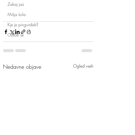
Zakaj jaz
Mišja šola
Kje je pingvinček?
Odloči se
Nedavne objave
Ogled vseh