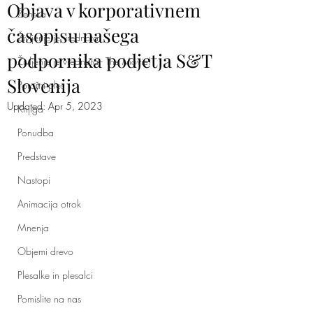
Objava v korporativnem
Ženska
časopisu našega
Življenje je vrednota
podpornika podjetja S&T
Življenje je vrednota - The Movie!
Slovenija
Poročni ples
Updated:
Apr 5, 2023
Knjiga
Ponudba
Predstave
Nastopi
Animacija otrok
Mnenja
Objemi drevo
Plesalke in plesalci
Pomislite na nas