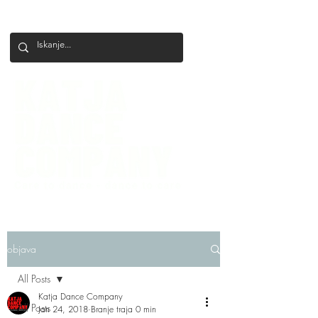
+386 41 649 599
katjadanceco@gmail.com
objava
All Posts
Katja Dance Company
All Posts
Jan 24, 2018
Branje traja 0 min