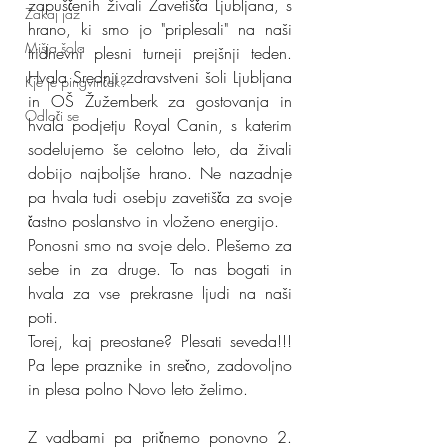
zapuščenih živali Zavetišča Ljubljana, s 
Zakaj jaz
hrano, ki smo jo "priplesali" na naši 
Mišja šola
tridnevni plesni turneji prejšnji teden. 
Hvala Srednji zdravstveni šoli Ljubljana 
Kje je pingvinček?
in OŠ Žužemberk za gostovanja in 
Odloči se
hvala podjetju Royal Canin, s katerim 
sodelujemo še celotno leto, da živali 
dobijo najboljše hrano. Ne nazadnje 
pa hvala tudi osebju zavetišča za svoje 
častno poslanstvo in vloženo energijo.
Ponosni smo na svoje delo. Plešemo za 
sebe in za druge. To nas bogati in 
hvala za vse prekrasne ljudi na naši 
poti.
Torej, kaj preostane? Plesati seveda!!! 
Pa lepe praznike in srečno, zadovoljno 
in plesa polno Novo leto želimo.
Z vadbami pa pričnemo ponovno 2. 