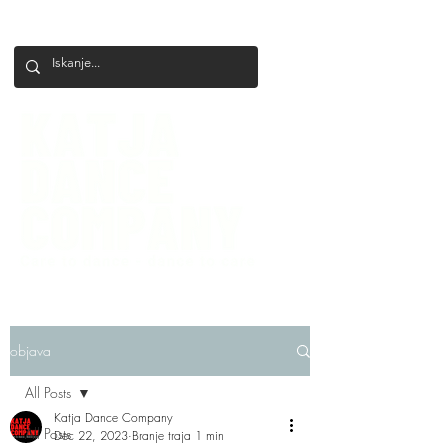
+386 41 649 599
katjadanceco@gmail.com
objava
All Posts
Katja Dance Company
All Posts
Dec 22, 2023
Branje traja 1 min