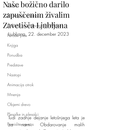
Naše božično darilo
Ženska
zapuščenim živalim
Življenje je vrednota
Zavetišča Ljubljana
Življenje je vrednota - The Movie!
Ljubljana, 22. december 2023
Poročni ples
Knjiga
Ponudba
Predstave
Nastopi
Animacija otrok
Mnenja
Objemi drevo
Plesalke in plesalci
Tudi zadnje dejanje letošnjega leta je 
Pomislite na nas
za nami. Obdarovanje malih 