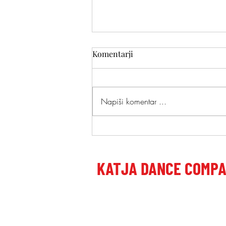
Komentarji
Napiši komentar ...
Katja Vidmar - pogovorna
oddaja na Moja TV - Ljubljana
TV
KATJA DANCE COMP
Poštni naslov:
Dragomer, Laze 27, 1351 Brezovica pri
Plesni studio: