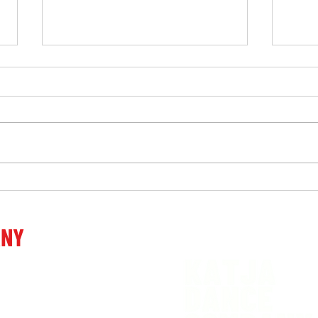
Katja Vidmar danes 18. feb na
Preb
Ljubljana TV
tem 
ANY
 Ljubljani