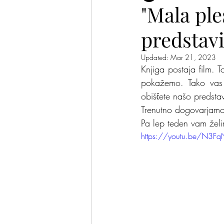
"Mala ple
predstavi
Plesalke in plesalci
Pomis
Updated:
Mar 21, 2023
Knjiga postaja film. 
pokažemo. Tako vas 
obiščete našo predst
Trenutno dogovarjamo
Pa lep teden vam žel
https://youtu.be/N3F