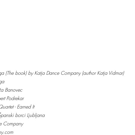
a (The book) by Katja Dance Company (author Katja Vidmar)
ga 
ža Banovec
ert Podrekar
uartet - Earned It
Španski borci Ljubljana
ce Company
ny.com