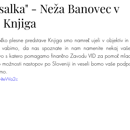
salka" - Neža Banovec v
 Knjiga
lite na nas
Zakaj jaz
Mišja šola
Kje je pingvi
Točko plesne predstave Knjiga smo namreč ujeli v objektiv i
vabimo, da nas spoznate in nam namenite nekaj vaše 
avo s katero pomagamo finančno Zavodu VID za pomoč mladi
 možnosti nastopov po Sloveniji in veseli bomo vaše podp
imo.
qNteWa2c