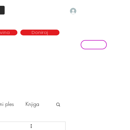
Prijava
ovina
Doniraj
Kontakt
ave
Najem plesne dvorane
more...
ni ples
Knjiga
o