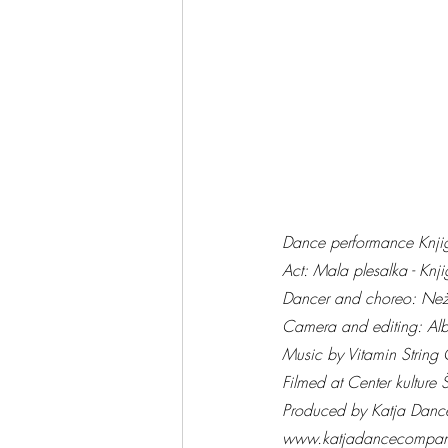
Dance performance Knjig
Act: Mala plesalka - Knji
Dancer and choreo: Ne
Camera and editing: Alb
Music by Vitamin String Q
Filmed at Center kulture 
Produced by Katja Dan
www.katjadancecompa