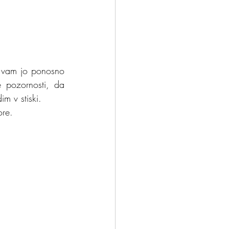
nček?
Odloči se
n vam jo ponosno 
pozornosti, da 
m v stiski.
ore.