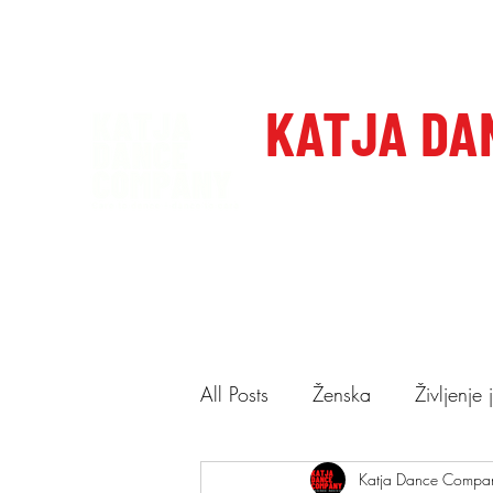
katjadanceco@gmail.com
+386 41 649 599
KATJA DA
Domov
Care to dance, dan
All Posts
Ženska
Življenje
Ponudba
Katja Dance Compa
Predstave
N