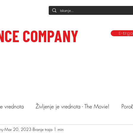
NCE COMPANY
E-trg
Predstave
Plesne vadbe
Ponudba
Company
Mediji in obj
ce to care.
 je vrednota
Življenje je vrednota - The Movie!
Poroč
ny
astopi
Mar 20, 2023
Animacija otrok
Branje traja 1 min
Mnenja
Objemi drev