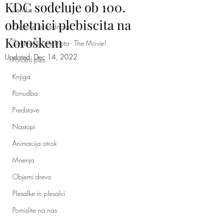
KDC sodeluje ob 100.
Ženska
obletnici plebiscita na
Življenje je vrednota
Koroškem
Življenje je vrednota - The Movie!
Updated:
Dec 14, 2022
Poročni ples
Knjiga
Ponudba
Predstave
Nastopi
Animacija otrok
Mnenja
Objemi drevo
Plesalke in plesalci
Pomislite na nas