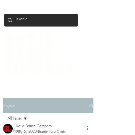
+386 41 649 599
katjadanceco@gmail.com
objava
All Posts
Katja Dance Company
All Posts
Aug 5, 2020
Branje traja 0 min