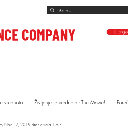
NCE COMPANY
E-trg
Predstave
Plesne vadbe
Ponudba
Company
Mediji in obj
ce to care.
 je vrednota
Življenje je vrednota - The Movie!
Poroč
ny
astopi
Nov 12, 2019
Animacija otrok
Branje traja 1 min
Mnenja
Objemi drev