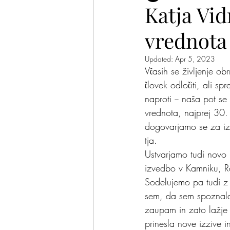
Katja Vid
vrednota 
Plesalke in plesalci
Pomis
Updated:
Apr 5, 2023
Včasih se življenje o
človek odločiti, ali s
naproti − naša pot se
vrednota, najprej 30
dogovarjamo se za izve
tja.
Ustvarjamo tudi novo 
izvedbo v Kamniku, Rad
Sodelujemo pa tudi z a
sem, da sem spoznala,
zaupam in zato lažje k
prinesla nove izzive i