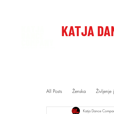
katjadanceco@gmail.com
+386 41 649 599
KATJA DA
Domov
Care to dance, dan
All Posts
Ženska
Življenje
Ponudba
Katja Dance Compa
Predstave
N