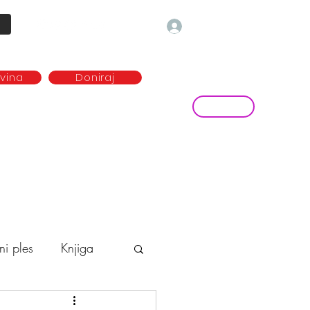
Prijava
ovina
Doniraj
Kontakt
ave
Najem plesne dvorane
more...
ni ples
Knjiga
o