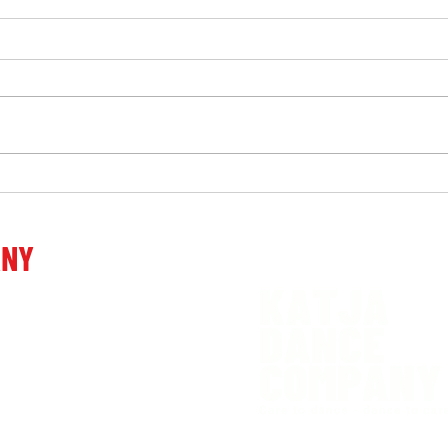
Mišja šola v Kranjski Gori
Balet
postavila nov mejnik
nova
Pose
ANY
 Ljubljani
venia