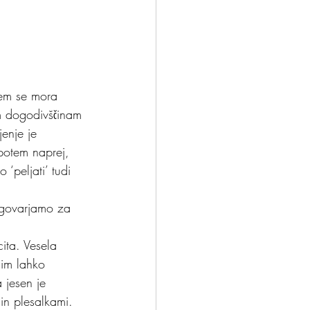
nček?
Odloči se
sem se mora 
im dogodivščinam 
enje je 
potem naprej, 
‘peljati’ tudi 
ogovarjamo za 
ita. Vesela 
jim lahko 
 jesen je 
 in plesalkami. 