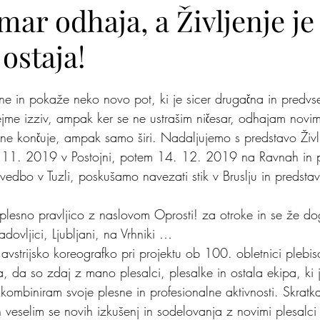
mar odhaja, a Življenje je
ostaja!
lite na nas
Zakaj jaz
Mišja šola
Kje je pingvi
brne in pokaže neko novo pot, ki je sicer drugačna in predv
prejme izziv, ampak ker se ne ustrašim ničesar, odhajam nov
 ne končuje, ampak samo širi. Nadaljujemo s predstavo Življ
. 11. 2019 v Postojni, potem 14. 12. 2019 na Ravnah in 
dbo v Tuzli, poskušamo navezati stik v Bruslju in predstavo 
plesno pravljico z naslovom Oprosti! za otroke in se že d
ovljici, Ljubljani, na Vrhniki …
vstrijsko koreografko pri projektu ob 100. obletnici plebisc
 da so zdaj z mano plesalci, plesalke in ostala ekipa, ki 
ombiniram svoje plesne in profesionalne aktivnosti. Skratka
n veselim se novih izkušenj in sodelovanja z novimi plesalci