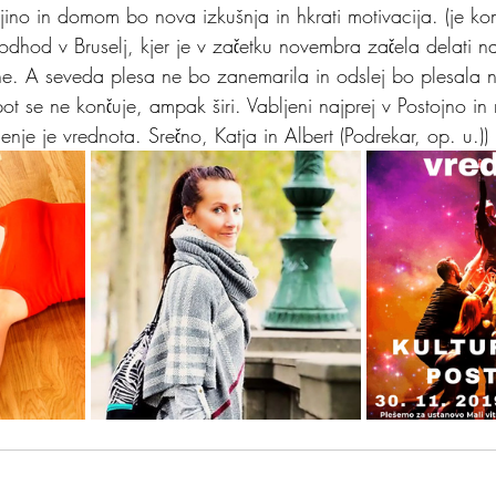
jino in domom bo nova izkušnja in hkrati motivacija. (je kom
dhod v Bruselj, kjer je v začetku novembra začela delati na
čine. A seveda plesa ne bo zanemarila in odslej bo plesala na
pot se ne končuje, ampak širi. Vabljeni najprej v Postojno i
enje je vrednota. Srečno, Katja in Albert (Podrekar, op. u.))