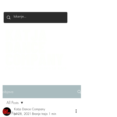
+386 41 649 599
katjadanceco@gmail.com
objava
All Posts
Katja Dance Company
All Posts
Jul 28, 2021
Branje traja 1 min