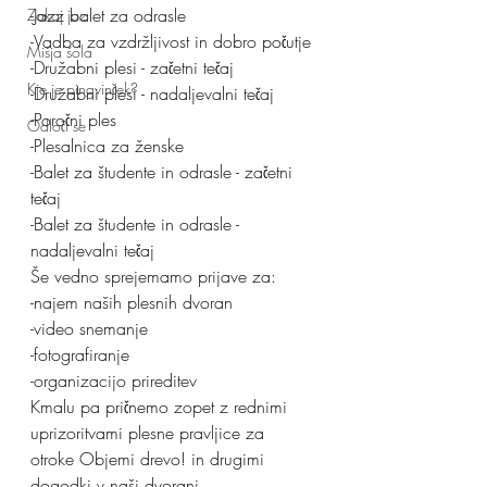
-Jazz balet za odrasle
Zakaj jaz
-Vadba za vzdržljivost in dobro počutje
Mišja šola
-Družabni plesi - začetni tečaj
Kje je pingvinček?
-Družabni plesi - nadaljevalni tečaj
-Poročni ples
Odloči se
-Plesalnica za ženske
-Balet za študente in odrasle - začetni 
tečaj
-Balet za študente in odrasle - 
nadaljevalni tečaj
Še vedno sprejemamo prijave za:
-najem naših plesnih dvoran
-video snemanje 
-fotografiranje
-organizacijo prireditev
Kmalu pa pričnemo zopet z rednimi 
uprizoritvami plesne pravljice za 
otroke Objemi drevo! in drugimi 
dogodki v naši dvorani.