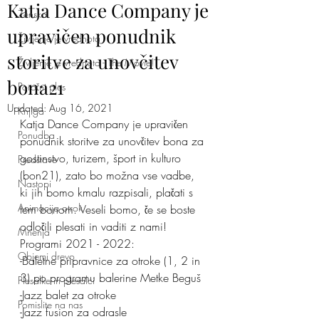
Katja Dance Company je
Ženska
upravičen ponudnik
Življenje je vrednota
storitve za unovčitev
Življenje je vrednota - The Movie!
bona21
Poročni ples
Updated:
Aug 16, 2021
Knjiga
Katja Dance Company je upravičen 
Ponudba
ponudnik storitve za unovčitev bona za 
gostinstvo, turizem, šport in kulturo 
Predstave
(bon21), zato bo možna vse vadbe, 
Nastopi
ki jih bomo kmalu razpisali, plačati s 
Animacija otrok
tem bonom. Veseli bomo, če se boste 
odločili plesati in vaditi z nami!
Mnenja
Programi 2021 - 2022:
Objemi drevo
-Baletne pripravnice za otroke (1, 2 in 
3) po programu balerine Metke Beguš
Plesalke in plesalci
-Jazz balet za otroke
Pomislite na nas
-Jazz fusion za odrasle