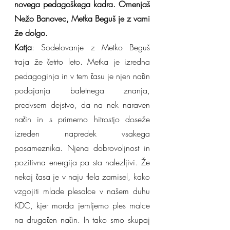
novega pedagoškega kadra. Omenjaš 
Nežo Banovec, Metka Beguš je z vami 
že dolgo.
Katja
: Sodelovanje z Metko Beguš 
traja že četrto leto. Metka je izredna 
pedagoginja in v tem času je njen način 
podajanja baletnega znanja, 
predvsem dejstvo, da na nek naraven 
način in s primerno hitrostjo doseže 
izreden napredek vsakega 
posameznika. Njena dobrovoljnost in 
pozitivna energija pa sta nalezljivi. Že 
nekaj časa je v naju tlela zamisel, kako 
vzgojiti mlade plesalce v našem duhu 
KDC, kjer morda jemljemo ples malce 
na drugačen način. In tako smo skupaj 