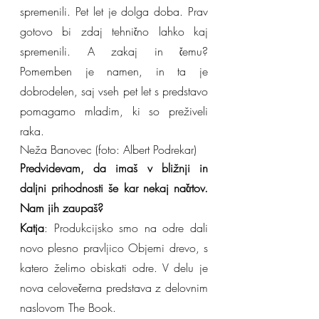
spremenili. Pet let je dolga doba. Prav 
gotovo bi zdaj tehnično lahko kaj 
spremenili. A zakaj in čemu? 
Pomemben je namen, in ta je 
dobrodelen, saj vseh pet let s predstavo 
pomagamo mladim, ki so preživeli 
raka.
Neža Banovec (foto: Albert Podrekar)
Predvidevam, da imaš v bližnji in 
daljni prihodnosti še kar nekaj načrtov. 
Nam jih zaupaš?
Katja
: Produkcijsko smo na odre dali 
novo plesno pravljico Objemi drevo, s 
katero želimo obiskati odre. V delu je 
nova celovečerna predstava z delovnim 
naslovom The Book.