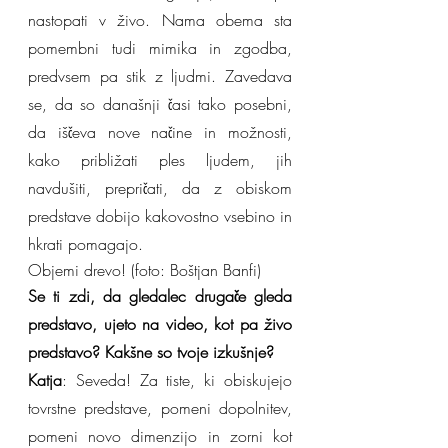
nastopati v živo. Nama obema sta 
pomembni tudi mimika in zgodba, 
predvsem pa stik z ljudmi. Zavedava 
se, da so današnji časi tako posebni, 
da iščeva nove načine in možnosti, 
kako približati ples ljudem, jih 
navdušiti, prepričati, da z obiskom 
predstave dobijo kakovostno vsebino in 
hkrati pomagajo.
Objemi drevo! (foto: Boštjan Banfi)
Se ti zdi, da gledalec drugače gleda 
predstavo, ujeto na video, kot pa živo 
predstavo? Kakšne so tvoje izkušnje?
Katja
: Seveda! Za tiste, ki obiskujejo 
tovrstne predstave, pomeni dopolnitev, 
pomeni novo dimenzijo in zorni kot 