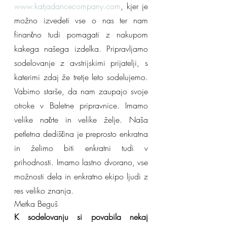
www.katjadancecompany.com
, kjer je 
možno izvedeti vse o nas ter nam 
finančno tudi pomagati z nakupom 
kakega našega izdelka. Pripravljamo 
sodelovanje z avstrijskimi prijatelji, s 
katerimi zdaj že tretje leto sodelujemo. 
Vabimo starše, da nam zaupajo svoje 
otroke v Baletne pripravnice. Imamo 
velike načrte in velike želje. Naša 
petletna dediščina je preprosto enkratna 
in želimo biti enkratni tudi v 
prihodnosti. Imamo lastno dvorano, vse 
možnosti dela in enkratno ekipo ljudi z 
res veliko znanja.
Metka Beguš
K sodelovanju si povabila nekaj 