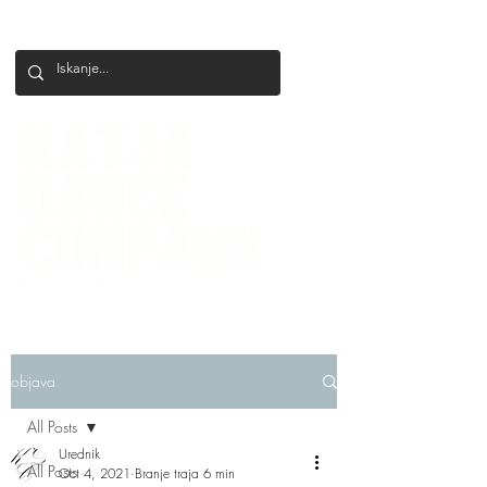
+386 41 649 599
katjadanceco@gmail.com
objava
All Posts
Urednik
All Posts
Oct 4, 2021
Branje traja 6 min