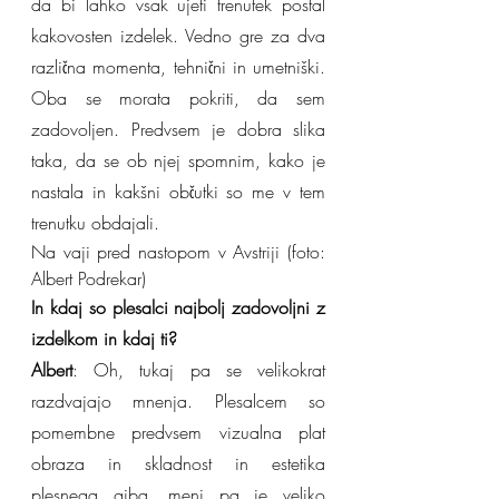
da bi lahko vsak ujeti trenutek postal 
kakovosten izdelek. Vedno gre za dva 
različna momenta, tehnični in umetniški. 
Oba se morata pokriti, da sem 
zadovoljen. Predvsem je dobra slika 
taka, da se ob njej spomnim, kako je 
nastala in kakšni občutki so me v tem 
trenutku obdajali.
Na vaji pred nastopom v Avstriji (foto: 
Albert Podrekar)
In kdaj so plesalci najbolj zadovoljni z 
izdelkom in kdaj ti?
Albert
: Oh, tukaj pa se velikokrat 
razdvajajo mnenja. Plesalcem so 
pomembne predvsem vizualna plat 
obraza in skladnost in estetika 
plesnega giba, meni pa je veliko 