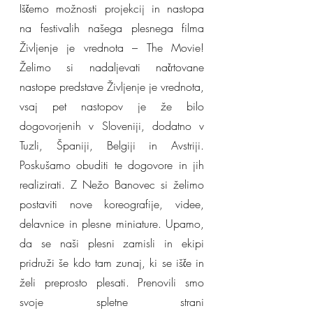
Iščemo možnosti projekcij in nastopa 
na festivalih našega plesnega filma 
Življenje je vrednota – The Movie! 
Želimo si nadaljevati načrtovane 
nastope predstave Življenje je vrednota, 
vsaj pet nastopov je že bilo 
dogovorjenih v Sloveniji, dodatno v 
Tuzli, Španiji, Belgiji in Avstriji. 
Poskušamo obuditi te dogovore in jih 
realizirati. Z Nežo Banovec si želimo 
postaviti nove koreografije, videe, 
delavnice in plesne miniature. Upamo, 
da se naši plesni zamisli in ekipi 
pridruži še kdo tam zunaj, ki se išče in 
želi preprosto plesati. Prenovili smo 
svoje spletne strani 