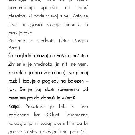
pomembneje sporočilo ali ‘trans’ 
plesalca, ki pade v svoj tunel. Zato se 
tukaj mnogokrat krešejo mnenja. In 
prav je tako.
Življenje je vrednota (foto: Boštjan 
Banfi)
Če pogledam nazaj na vašo uspešnico 
Življenje je vrednota (in niti ne vem, 
kolikokrat je bila zaplesana), ste precej 
razbili tabuje o pogledu na bolezen 
−
rak. Se je kaj dosti spremenilo od 
premiere pa do danes? In v čem?
Katja
: Predstava je bila v živo 
zaplesana kar 33-krat. Posamezne 
koreografije in sedaj plesni film pa bi 
gotovo to številko dvignili na prek 50. 