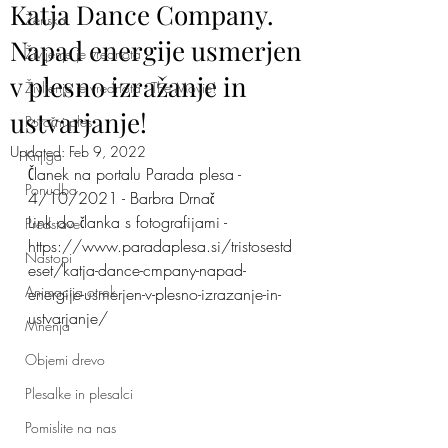
Katja Dance Company.
Ženska
Napad energije usmerjen
Življenje je vrednota
v plesno izražanje in
Življenje je vrednota - The Movie!
ustvarjanje!
Poročni ples
Updated:
Feb 9, 2022
Knjiga
Članek na portalu Parada plesa - 
Ponudba
4/10/2021 - Barbra Drnač
Link do članka s fotografijami - 
Predstave
https://www.paradaplesa.si/tristosestd
Nastopi
eset/katja-dance-cmpany-napad-
Animacija otrok
energije-usmerjen-v-plesno-izrazanje-in-
ustvarjanje/
Mnenja
Objemi drevo
Plesalke in plesalci
Pomislite na nas