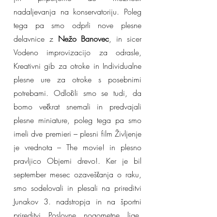
nadaljevanja na konservatoriju. Poleg 
tega pa smo odprli nove plesne 
delavnice z 
Nežo Banovec
, in sicer 
Vodeno improvizacijo za odrasle, 
Kreativni gib za otroke in Individualne 
plesne ure za otroke s posebnimi 
potrebami. Odločili smo se tudi, da 
bomo večkrat snemali in predvajali 
plesne miniature, poleg tega pa smo 
imeli dve premieri – plesni film Življenje 
je vrednota – The movie! in plesno 
pravljico Objemi drevo!. Ker je bil 
september mesec ozaveščanja o raku, 
smo sodelovali in plesali na prireditvi 
Junakov 3. nadstropja in na športni 
prireditvi Poslovne nogometne lige. 