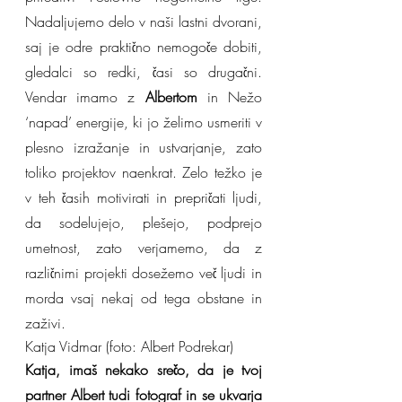
Nadaljujemo delo v naši lastni dvorani, 
saj je odre praktično nemogoče dobiti, 
gledalci so redki, časi so drugačni. 
Vendar imamo z 
Albertom
 in Nežo 
‘napad’ energije, ki jo želimo usmeriti v 
plesno izražanje in ustvarjanje, zato 
toliko projektov naenkrat. Zelo težko je 
v teh časih motivirati in prepričati ljudi, 
da sodelujejo, plešejo, podprejo 
umetnost, zato verjamemo, da z 
različnimi projekti dosežemo več ljudi in 
morda vsaj nekaj od tega obstane in 
zaživi.
Katja Vidmar (foto: Albert Podrekar)
Katja, imaš nekako srečo, da je tvoj 
partner Albert tudi fotograf in se ukvarja 