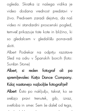
ogleda. Skratka iz našega vidika je 
video dodana vrednost predstavi v 
živo. Predvsem zaradi dejstva, da naš 
video ni standardni proscenski pogled, 
temveč prikazuje tiste kote in bližino, ki 
so gledalcem v gledališču ponavadi 
skriti.
Albert Podrekar na odprtju razstave 
Sled na odru v Španskih borcih (foto: 
Sunčan Stone)
Albert, si reden fotograf ali pa 
spremljevalec Katja Dance Company. 
Kdaj nastanejo najboljše fotografije?
Albert
: Čisto po naključju, takrat, ko se 
srečajo pravi trenutek, gib, izraz, 
svetloba in smer. Sem še daleč od tega, 