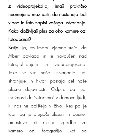
z videoprojekcijo, imaš praktično 
neomejeno možnosti, da nastanejo tudi 
video in foto zapisi vašega ustvarjanje. 
Kako doživljaš ples za oko kamere oz. 
fotoaparat?
Katja
: Ja, res imam izjemno srečo, da 
Albert obvlada in je navdušen nad 
fotografiranjem in videoprojekcijo. 
Tako se vse naše ustvarjanje tudi 
shranjuje in hkrati postaja del naše 
plesne dejavnosti. Odpira pa tudi 
možnosti da ‘vstopimo’ v domove ljudi, 
ki nas ne obiščejo v živo. Res pa je 
tudi, da je drugače plesati in posneti 
predstavo ali plesno zgodbo za 
kamero oz. fotografijo, kot pa 