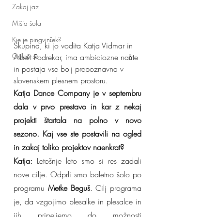
Zakaj jaz
Mišja šola
Kje je pingvinček?
Skupina, ki jo vodita Katja Vidmar in 
Odloči se
Albert Podrekar, ima ambiciozne načrte 
in postaja vse bolj prepoznavna v 
slovenskem plesnem prostoru.
Katja Dance Company je v septembru 
dala v prvo prestavo in kar z nekaj 
projekti štartala na polno v novo 
sezono. Kaj vse ste postavili na ogled 
in zakaj toliko projektov naenkrat?
Katja:
 Letošnje leto smo si res zadali 
nove cilje. Odprli smo baletno šolo po 
programu 
Metke Beguš
. Cilj programa 
je, da vzgojimo plesalke in plesalce in 
jih pripeljemo do možnosti 