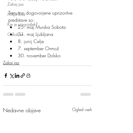
Zakaj jaz
Trenutno dogovorjene uprizoritve 
Mišja šola
predstave so: 
Kje je pingvinček?
25. maj Murska Sobota 
31. maj Ljubljana 
Odloči se
8. junij Celje 
7. september Ormož 
30. november Dolsko
Zakaj jaz
Nedavne objave
Ogled vseh