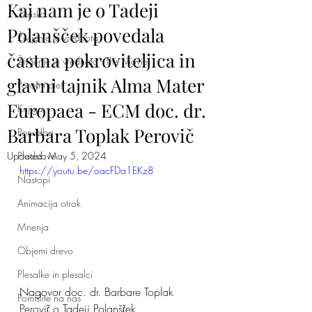
Kaj nam je o Tadeji
Ženska
Polanšček povedala
Življenje je vrednota
častna pokroviteljica in
Življenje je vrednota - The Movie!
glavni tajnik Alma Mater
Poročni ples
Europaea - ECM doc. dr.
Knjiga
Barbara Toplak Perovič
Ponudba
Updated:
Predstave
May 5, 2024
https://youtu.be/oacFDa1EKz8
Nastopi
Animacija otrok
Mnenja
Objemi drevo
Plesalke in plesalci
Nagovor 
doc. dr. Barbare Toplak 
Pomislite na nas
Perovič
 o Tadeji Polanšček