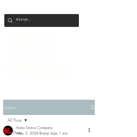
+386 41 649 599
katjadanceco@gmail.com
objava
All Posts
Katja Dance Company
All Posts
May 5, 2024
Branje traja 1 min