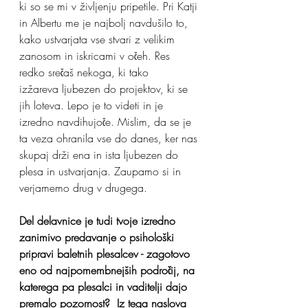
ki so se mi v življenju pripetile. Pri Katji 
in Albertu me je najbolj navdušilo to, 
kako ustvarjata vse stvari z velikim 
zanosom in iskricami v očeh. Res 
redko srečaš nekoga, ki tako
izžareva ljubezen do projektov, ki se 
jih loteva. Lepo je to videti in je 
izredno navdihujoče. Mislim, da se je 
ta veza ohranila vse do danes, ker nas 
skupaj drži ena in ista ljubezen do 
plesa in ustvarjanja. Zaupamo si in 
verjamemo drug v drugega.
Del delavnice je tudi tvoje izredno 
zanimivo predavanje o psihološki 
pripravi baletnih plesalcev - zagotovo 
eno od najpomembnejših področij, na 
katerega pa plesalci in vaditelji dajo 
premalo pozornost?  Iz tega naslova 