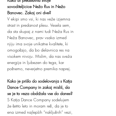
Kako bi predstavila svoje 
sovoditeljicice Nežo Rus in Nežo 
Banovec. Zakaj oni dve?
V ekipi smo vsi, ki nas veže izjemna 
strast in predanost plesu. Vesela sem, 
da sta skupaj z nami tudi Neža Rus in 
Neža Banovec, prav vsaka izmed 
njiju ima svoje unikatne kvalitete, ki 
omogočajo, da bo delavnica res na 
visokem nivoju. Mislim, da nas sveža 
energija in ljubezen do tega, kar 
počnemo, neverjetno premika naprej.
Kako je prišlo do sodelovanja s Katja 
Dance Company in zakaj misliš, da 
se je ta veza obdržala vse do danes?
S Katja Dance Company sodelujem 
že četrto leto in moram reči, da je to 
ena izmed najlepših “naključnih” vezi, 