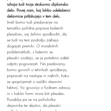
izhaja tudi tvoje strokovno diplomsko 
delo. Povej nam, kaj lahko udeleženci 
delavnice pričakujejo v tem delu.
Imeli bomo tudi predavanje na 
tematiko psihične priprave baletnih 
plesalcev, saj želimo spodbuditi, da 
se tudi na tem področju začnejo 
dogajati premiki. O morebitnih 
problematikah, s katerimi se
plesalci soočajo, se je potrebno začeti 
odprto pogovarjati. Na predavanju 
bomo govorili o tehnikah sproščanja, 
pripravah na nastope in načinih, kako 
se spoprijemati z različni stresnimi 
faktorji. Vsi govorijo o fizičnem zdravju 
in v kakšni formi mora biti plesalec. 
Pozablja pa se na psihološke 
dejavnike ter dejstvo, da plesalci 