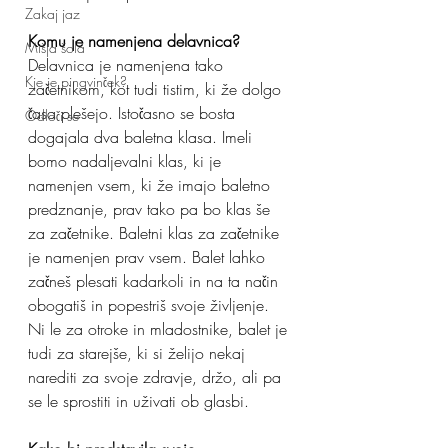
Zakaj jaz
Komu je namenjena delavnica?
Mišja šola
Delavnica je namenjena tako 
Kje je pingvinček?
začetnikom, kot tudi tistim, ki že dolgo 
časa plešejo. Istočasno se bosta 
Odloči se
dogajala dva baletna klasa. Imeli 
bomo nadaljevalni klas, ki je 
namenjen vsem, ki že imajo baletno 
predznanje, prav tako pa bo klas še 
za začetnike. Baletni klas za začetnike 
je namenjen prav vsem. Balet lahko 
začneš plesati kadarkoli in na ta način 
obogatiš in popestriš svoje življenje. 
Ni le za otroke in mladostnike, balet je 
tudi za starejše, ki si želijo nekaj 
narediti za svoje zdravje, držo, ali pa 
se le sprostiti in uživati ob glasbi.