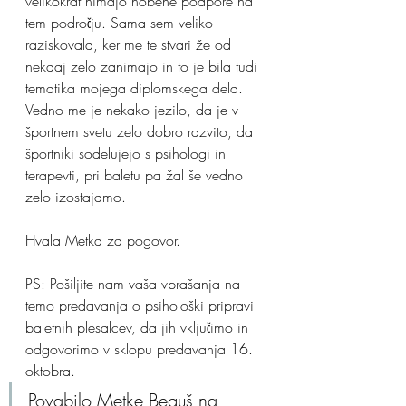
velikokrat nimajo nobene podpore na 
tem področju. Sama sem veliko 
raziskovala, ker me te stvari že od 
nekdaj zelo zanimajo in to je bila tudi 
tematika mojega diplomskega dela. 
Vedno me je nekako jezilo, da je v 
športnem svetu zelo dobro razvito, da 
športniki sodelujejo s psihologi in 
terapevti, pri baletu pa žal še vedno 
zelo izostajamo.
Hvala Metka za pogovor.
PS: Pošiljite nam vaša vprašanja na 
temo predavanja o psihološki pripravi 
baletnih plesalcev, da jih vključimo in 
odgovorimo v sklopu predavanja 16. 
oktobra.
Povabilo Metke Beguš na 