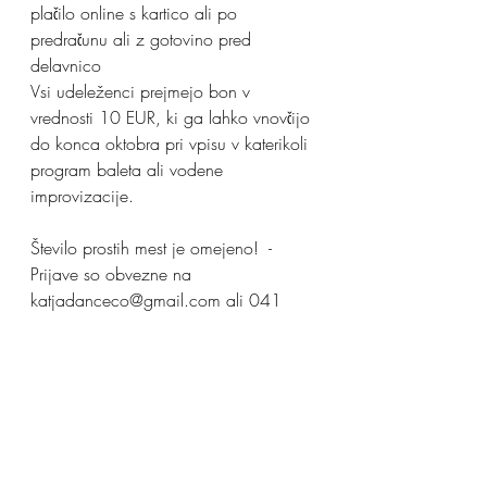
plačilo online s kartico ali po 
predračunu ali z gotovino pred 
delavnico
Vsi udeleženci prejmejo bon v 
vrednosti 10 EUR, ki ga lahko vnovčijo 
do konca oktobra pri vpisu v katerikoli 
program baleta ali vodene 
improvizacije. 
Število prostih mest je omejeno!  - 
Prijave so obvezne na 
katjadanceco@gmail.com ali 041 
649 599. Prijava in plačilo je možno 
tudi online na 
https://www.katjadancecompany.com
/event-details/samo-ples-in-jaz-
delavnice-baleta-vodene-improvizacije-
in-predavanje