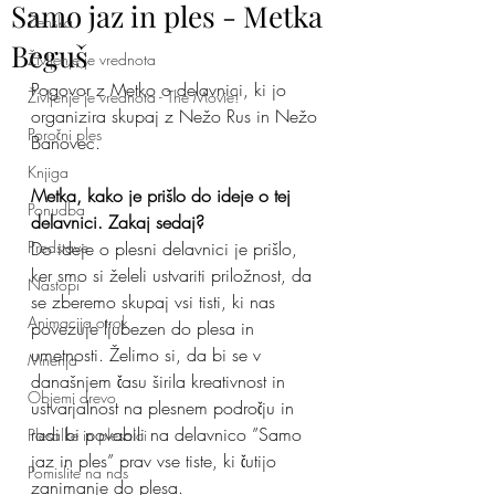
Samo jaz in ples - Metka
Ženska
Beguš
Življenje je vrednota
Pogovor z Metko o delavnici, ki jo 
Življenje je vrednota - The Movie!
organizira skupaj z Nežo Rus in Nežo 
Poročni ples
Banovec.
Knjiga
Metka, kako je prišlo do ideje o tej 
Ponudba
delavnici. Zakaj sedaj?
Predstave
Do ideje o plesni delavnici je prišlo, 
ker smo si želeli ustvariti priložnost, da 
Nastopi
se zberemo skupaj vsi tisti, ki nas 
Animacija otrok
povezuje ljubezen do plesa in 
umetnosti. Želimo si, da bi se v 
Mnenja
današnjem času širila kreativnost in 
Objemi drevo
ustvarjalnost na plesnem področju in 
radi bi povabili na delavnico ”Samo 
Plesalke in plesalci
jaz in ples” prav vse tiste, ki čutijo 
Pomislite na nas
zanimanje do plesa.