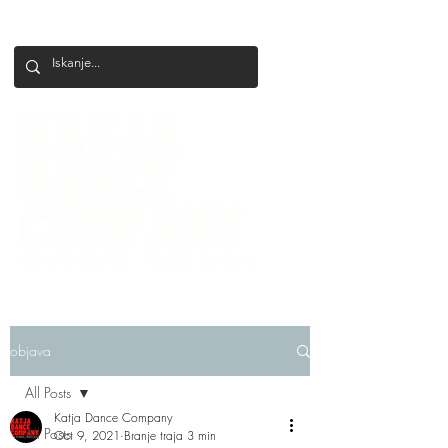
+386 41 649 599
katjadanceco@gmail.com
objava
All Posts
Katja Dance Company
All Posts
Oct 9, 2021
Branje traja 3 min