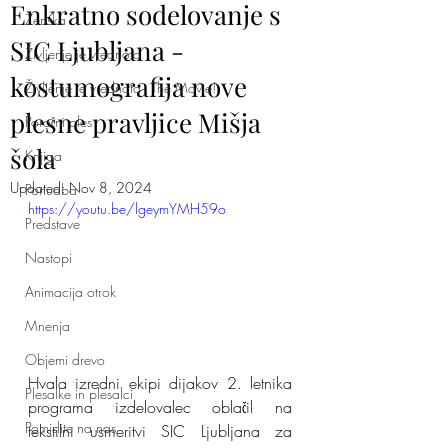
Enkratno sodelovanje s
Ženska
SIC Ljubljana -
Življenje je vrednota
kostumografija nove
Življenje je vrednota - The Movie!
plesne pravljice Mišja
Poročni ples
šola
Knjiga
Updated:
Nov 8, 2024
Ponudba
https://youtu.be/lgeymYMH59o
Predstave
Nastopi
Animacija otrok
Mnenja
Objemi drevo
Hvala izredni ekipi dijakov 2. letnika 
Plesalke in plesalci
programa izdelovalec oblačil na 
Pomislite na nas
tekstilni usmeritvi SIC Ljubljana za 