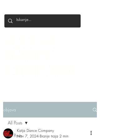
+386 41 649 599
katjadanceco@gmail.com
objava
All Posts
Katja Dance Company
All Posts
Nov 7, 2024
Branje traja 2 min