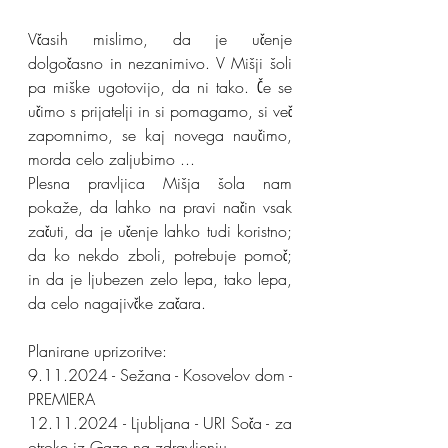
Včasih mislimo, da je učenje 
dolgočasno in nezanimivo. V Mišji šoli 
pa miške ugotovijo, da ni tako. Če se 
učimo s prijatelji in si pomagamo, si več 
zapomnimo, se kaj novega naučimo, 
morda celo zaljubimo ...
Plesna pravljica Mišja šola nam 
pokaže, da lahko na pravi način vsak 
začuti, da je učenje lahko tudi koristno; 
da ko nekdo zboli, potrebuje pomoč; 
in da je ljubezen zelo lepa, tako lepa, 
da celo nagajivčke začara.
Planirane uprizoritve:
9.11.2024 - Sežana - Kosovelov dom - 
PREMIERA
12.11.2024 - Ljubljana - URI Soča - za 
otroke iz Gaze na zdravljenju