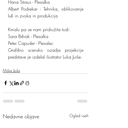
Hana Štraus - Plesalka
Albert Podrekar - Tehnika, oblikovanje 
luči in zvoka in produkcija
Kmalu pa se nam pridružita tudi:
Sara Brčvak - Plesalka
Peter Capuder - Plesalec
Grafično scensko ozadje projekcije 
predstave je izdelal ilustrator Luka Jurše.
Mišja šola
Nedavne objave
Ogled vseh