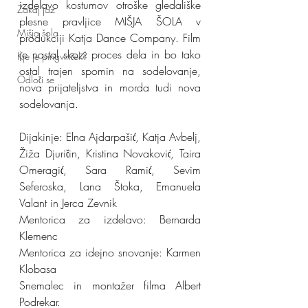
izdelavo kostumov otroške gledališke 
Zakaj jaz
plesne pravljice MIŠJA ŠOLA v 
Mišja šola
produkciji Katja Dance Company. Film 
je nastal skozi proces dela in bo tako 
Kje je pingvinček?
ostal trajen spomin na sodelovanje, 
Odloči se
nova prijateljstva in morda tudi nova 
sodelovanja.
Dijakinje: Elna Ajdarpašić, Katja Avbelj, 
Žiža Djuričin, Kristina Novaković, Taira 
Omeragić, Sara Ramić, Sevim 
Seferoska, Lana Štoka, Emanuela 
Valant in Jerca Zevnik
Mentorica za izdelavo: Bernarda 
Klemenc
Mentorica za idejno snovanje: Karmen 
Klobasa
Snemalec in montažer filma Albert 
Podrekar.