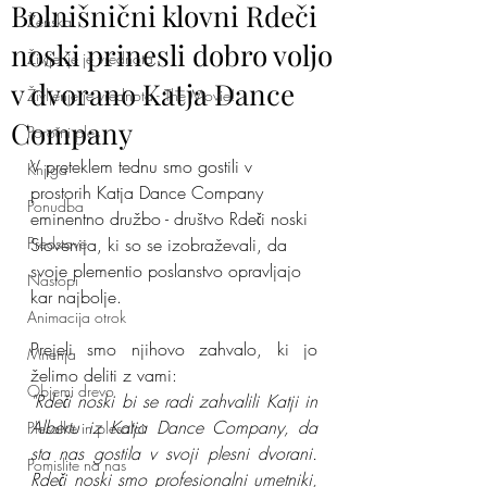
Bolnišnični klovni Rdeči
Ženska
noski prinesli dobro voljo
Življenje je vrednota
v dvorano Katja Dance
Življenje je vrednota - The Movie!
Company
Poročni ples
V preteklem tednu smo gostili v 
Knjiga
prostorih Katja Dance Company 
Ponudba
eminentno družbo - društvo Rdeči noski 
Predstave
Slovenija, ki so se izobraževali, da 
svoje plementio poslanstvo opravljajo 
Nastopi
kar najbolje.
Animacija otrok
Prejeli smo njihovo zahvalo, ki jo 
Mnenja
želimo deliti z vami:
Objemi drevo
"Rdeči noski bi se radi zahvalili Katji in 
Albertu iz Katja Dance Company, da 
Plesalke in plesalci
sta nas gostila v svoji plesni dvorani. 
Pomislite na nas
Rdeči noski smo profesionalni umetniki, 