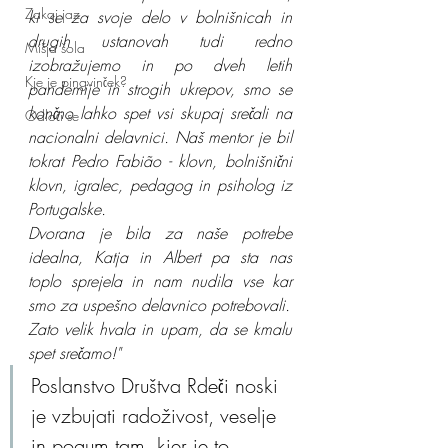
Zakaj jaz
ki se za svoje delo v bolnišnicah in 
drugih ustanovah tudi redno 
Mišja šola
izobražujemo in po dveh letih 
Kje je pingvinček?
pandemije in strogih ukrepov, smo se 
končno lahko spet vsi skupaj srečali na 
Odloči se
nacionalni delavnici. Naš mentor je bil 
tokrat Pedro Fabião - klovn, bolnišnični 
klovn, igralec, pedagog in psiholog iz 
Portugalske. 
Dvorana je bila za naše potrebe 
idealna, Katja in Albert pa sta nas 
toplo sprejela in nam nudila vse kar 
smo za uspešno delavnico potrebovali.
Zato velik hvala in upam, da se kmalu 
spet srečamo!"
Poslanstvo Društva Rdeči noski 
je vzbujati radoživost, veselje 
in pogum tam, kjer je to 