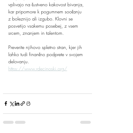
vplivajo na čustveno kakovost bivanja, 
kar pripomore k pogumnem soočanju 
z boleznijo ali izgubo. Klovni se 
posvetijo vsakemu posebej, z vsem 
srcem, znanjem in talentom.
Preverite njihovo spletno stran, kjer jih 
lahko tudi finančno podprete v svojem 
delovanju.
https://www.rdecinoski.org/