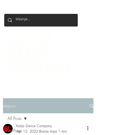
+386 41 649 599
katjadanceco@gmail.com
objava
All Posts
Katja Dance Company
All Posts
Apr 12, 2022
Branje traja 1 min