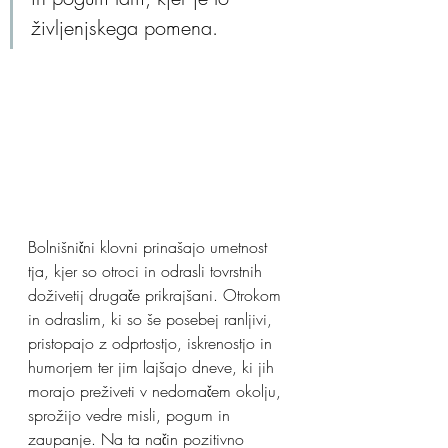
življenjskega pomena.
Bolnišnični klovni prinašajo umetnost 
tja, kjer so otroci in odrasli tovrstnih 
doživetij drugače prikrajšani. Otrokom 
in odraslim, ki so še posebej ranljivi, 
pristopajo z odprtostjo, iskrenostjo in 
humorjem ter jim lajšajo dneve, ki jih 
morajo preživeti v nedomačem okolju, 
sprožijo vedre misli, pogum in 
zaupanje. Na ta način pozitivno 