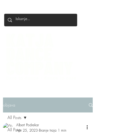
+386 41 649 599
katjadanceco@gmail.com
objava
All Posts
Albert Podrekar
All Posts
Apr 25, 2023
Branje traja 1 min