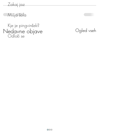
Zakaj jaz
Mišja šola
Kje je pingvinček?
Nedavne objave
Ogled vseh
Odloči se