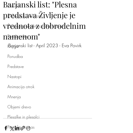
Barjanski list: "Plesna
Ženska
predstava Življenje je
Življenje je vrednota
vrednota z dobrodelnim
Življenje je vrednota - The Movie!
namenom"
Poročni ples
Barjanski list - April 2023 - Eva Povirk
Knjiga
Ponudba
Predstave
Nastopi
Animacija otrok
Mnenja
Objemi drevo
Plesalke in plesalci
Pomislite na nas