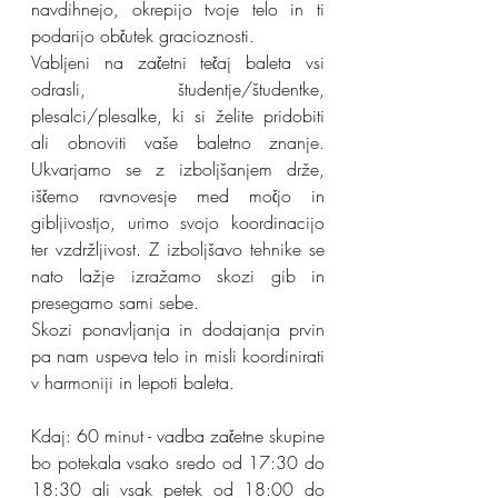
navdihnejo, okrepijo tvoje telo in ti 
podarijo občutek gracioznosti.
Vabljeni na začetni tečaj baleta vsi 
odrasli, študentje/študentke, 
plesalci/plesalke, ki si želite pridobiti 
ali obnoviti vaše baletno znanje. 
Ukvarjamo se z izboljšanjem drže, 
iščemo ravnovesje med močjo in 
gibljivostjo, urimo svojo koordinacijo 
ter vzdržljivost. Z izboljšavo tehnike se 
nato lažje izražamo skozi gib in 
presegamo sami sebe.
​Skozi ponavljanja in dodajanja prvin 
pa nam uspeva telo in misli koordinirati 
v harmoniji in lepoti baleta.
Kdaj: 60 minut - vadba začetne skupine 
bo potekala vsako sredo od 17:30 do 
18:30 ali vsak petek od 18:00 do 