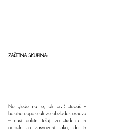
ZAČETNA SKUPINA:
Ne glede na to, ali prvič stopaš v 
baletne copate ali že obvladaš osnove 
– naši baletni tečaji za študente in 
odrasle so zasnovani tako, da te 