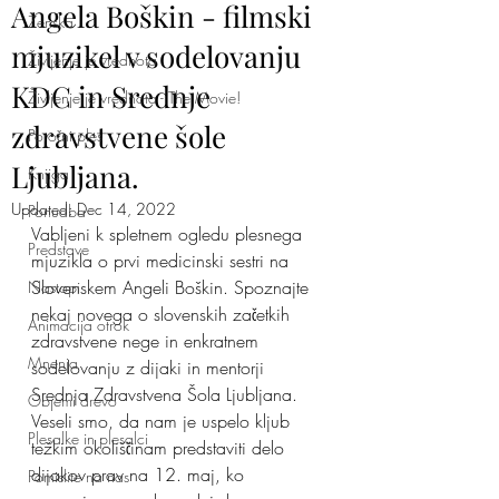
Angela Boškin - filmski
Ženska
mjuzikel v sodelovanju
Življenje je vrednota
KDC in Srednje
Življenje je vrednota - The Movie!
zdravstvene šole
Poročni ples
Ljubljana.
Knjiga
Updated:
Dec 14, 2022
Ponudba
Vabljeni k spletnem ogledu plesnega 
Predstave
mjuzikla o prvi medicinski sestri na 
Slovenskem Angeli Boškin. Spoznajte 
Nastopi
nekaj novega o slovenskih začetkih 
Animacija otrok
zdravstvene nege in enkratnem 
Mnenja
sodelovanju z dijaki in mentorji 
Srednja Zdravstvena Šola Ljubljana. 
Objemi drevo
Veseli smo, da nam je uspelo kljub 
Plesalke in plesalci
težkim okoliščinam predstaviti delo 
dijakov prav na 12. maj, ko 
Pomislite na nas