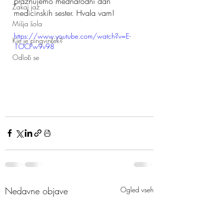
praznujemo mednarodni dan 
Zakaj jaz
medicinskih sester. Hvala vam!
Mišja šola
https://www.youtube.com/watch?v=E-
Kje je pingvinček?
1OCPw9v98
Odloči se
Nedavne objave
Ogled vseh