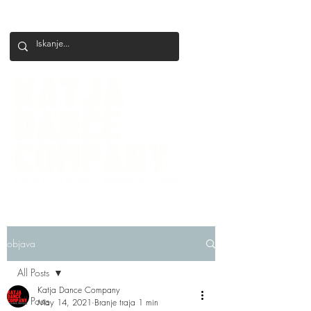
+386 41 649 599
katjadanceco@gmail.com
objava
All Posts
Katja Dance Company
All Posts
May 14, 2021
Branje traja 1 min