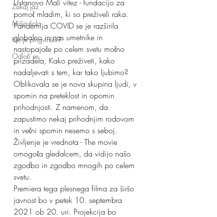
Ustanovo Mali vitez - fundacijo za 
Zakaj jaz
pomoč mladim, ki so preživeli raka.
Mišja šola
Pandemija COVID se je razširila 
globalno in nas umetnike in 
Kje je pingvinček?
nastopajoče po celem svetu močno 
Odloči se
prizadela, Kako preživeti, kako 
nadaljevati s tem, kar tako ljubimo? 
Oblikovala se je nova skupina ljudi, v 
spomin na preteklost in opomin 
prihodnjosti. Z namenom, da 
zapustimo nekaj prihodnjim rodovom 
in večni spomin nesemo s seboj.
Življenje je vrednota - The movie 
omogoča gledalcem, da vidijo našo 
zgodbo in zgodbo mnogih po celem 
svetu.
Premiera tega plesnega filma za širšo 
javnost bo v petek 10. septembra 
2021 ob 20. uri. Projekcija bo 