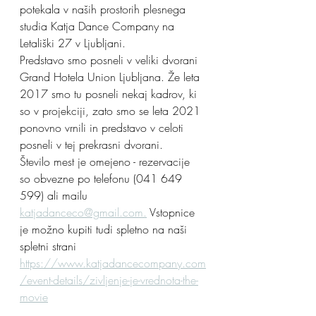
potekala v naših prostorih plesnega 
studia Katja Dance Company na 
Letališki 27 v Ljubljani.
Predstavo smo posneli v veliki dvorani 
Grand Hotela Union Ljubljana. Že leta 
2017 smo tu posneli nekaj kadrov, ki 
so v projekciji, zato smo se leta 2021 
ponovno vrnili in predstavo v celoti 
posneli v tej prekrasni dvorani.
Število mest je omejeno - rezervacije 
so obvezne po telefonu (041 649 
599) ali mailu 
katjadanceco@gmail.com.
 Vstopnice 
je možno kupiti tudi spletno na naši 
spletni strani 
https://www.katjadancecompany.com
/event-details/zivljenje-je-vrednota-the-
movie