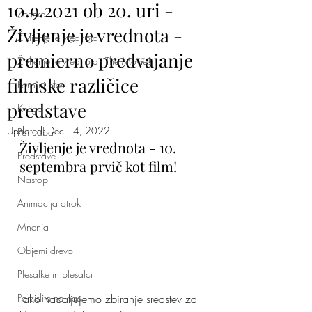
10.9.2021 ob 20. uri -
Ženska
Življenje je vrednota -
Življenje je vrednota
premierno predvajanje
Življenje je vrednota - The Movie!
filmske različice
Poročni ples
predstave
Knjiga
Updated:
Dec 14, 2022
Ponudba
Življenje je vrednota - 10. 
Predstave
septembra prvič kot film!
Nastopi
Animacija otrok
Mnenja
Objemi drevo
Plesalke in plesalci
Pomislite na nas
Tako nadaljujemo zbiranje sredstev za 