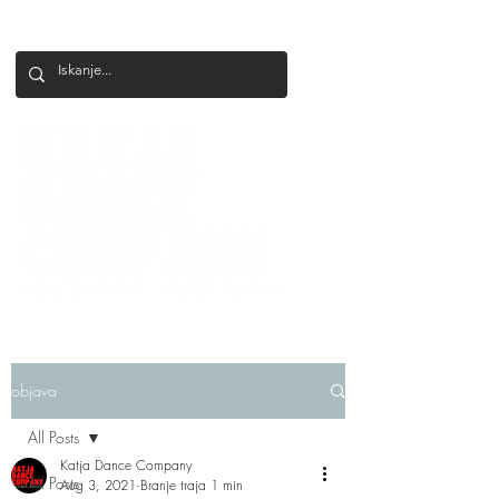
+386 41 649 599
katjadanceco@gmail.com
objava
All Posts
Katja Dance Company
All Posts
Aug 3, 2021
Branje traja 1 min