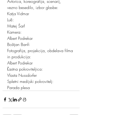
Avtorica, koreografija, scenarij,
vezno besedilo, izbor glasbe:
Katja Vidmar
Luči:
Matej Šarf
Kamera:
Albert Podrekar
Boštjan Banfi
Fotografija, projekcija, obdelava filma 
in produkcija:
Albert Podrekar
Častna pokroviteljica:
Vlasta Nussdorfer 
Spletni medijski pokrovitelj:
Parada plesa