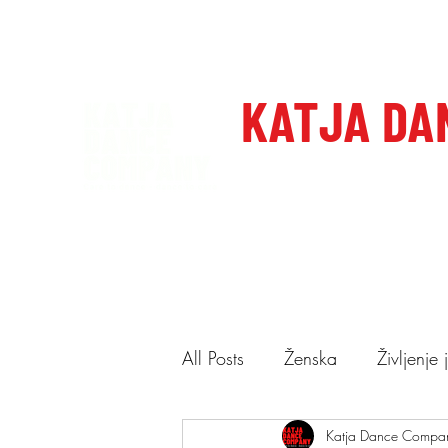
katjadanceco@gmail.com
+386 41 649 599
KATJA DA
Domov
Care to dance, dan
All Posts
Ženska
Življenje
Ponudba
Katja Dance Compa
Predstave
N