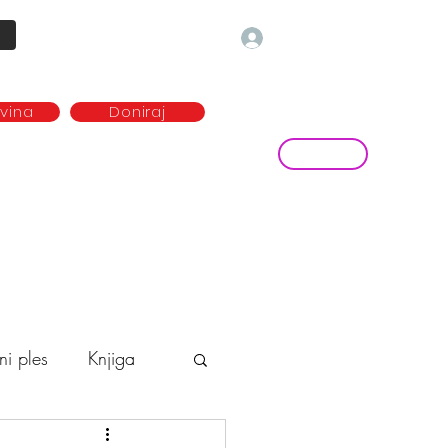
Prijava
ovina
Doniraj
Kontakt
ave
Najem plesne dvorane
more...
ni ples
Knjiga
o