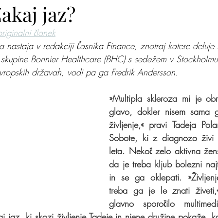
akaj jaz?
originalni članek
lite na nas
Zakaj jaz
Mišja šola
Kje je pingvi
za nastaja v redakciji Časnika Finance, znotraj katere deluj
skupine Bonnier Healthcare (BHC) s sedežem v Stockholm
vropskih državah, vodi pa ga Fredrik Andersson.
»Multipla skleroza mi je obrn
glavo, dokler nisem sama g
življenje,« pravi Tadeja Pol
Sobote, ki z diagnozo živi
leta. Nekoč zelo aktivna žen
da je treba kljub bolezni najti
in se ga oklepati. »Življenj
treba ga je le znati živeti,
glavno sporočilo multimedi
 jaz, ki skozi življenje Tadeje in njene družine pokaže, kak