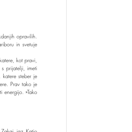
njih opravilih. 
iboru in svetuje 
tere, kot pravi, 
prijatelji, imeti 
katere steber je 
re. Prav tako je 
 energijo. »Tako 
 Zakaj jaz Katjo 