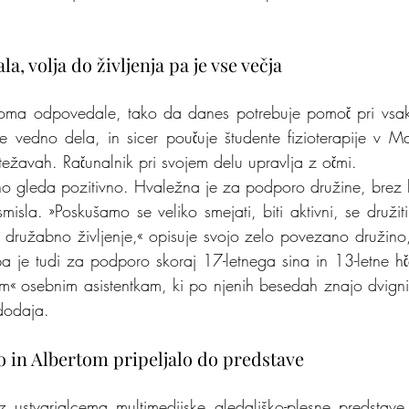
.
, volja do življenja pa je vse večja
oma odpovedale, tako da danes potrebuje pomoč pri vsakda
Še vedno dela, in sicer poučuje študente fizioterapije v Mar
 težavah. Računalnik pri svojem delu upravlja z očmi.
dno gleda pozitivno. Hvaležna je za podporo družine, brez ka
misla. »Poskušamo se veliko smejati, biti aktivni, se družiti s 
družabno življenje,« opisuje svojo zelo povezano družino, 
 je tudi za podporo skoraj 17-letnega sina in 13-letne hče
im« osebnim asistentkam, ki po njenih besedah znajo dvigniti
 dodaja.
tjo in Albertom pripeljalo do predstave
o z ustvarjalcema multimedijske gledališko-plesne predstave