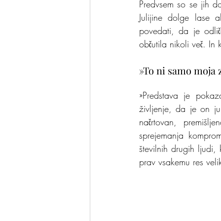
Predvsem so se jih do
Julijine dolge lase 
povedati, da je odli
občutila nikoli več. In
»To ni samo moja
»Predstava je pokaz
življenje, da je on j
načrtovan, premišlj
sprejemanja komprom
številnih drugih ljudi
prav vsakemu res veli