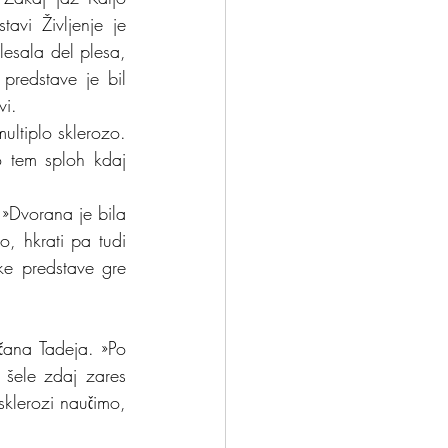
vi Življenje je 
lesala del plesa, 
predstave je bil 
vi.
ultiplo sklerozo. 
 tem sploh kdaj 
»Dvorana je bila 
, hkrati pa tudi 
ke predstave gre 
čana Tadeja. »Po 
 šele zdaj zares 
klerozi naučimo, 