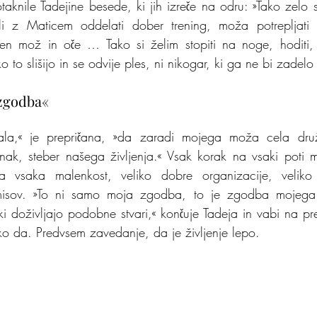
taknile Tadejine besede, ki jih izreče na odru: »Tako zelo s
ali z Maticem oddelati dober trening, moža potrepljati
čen mož in oče … Tako si želim stopiti na noge, hoditi
 ko to slišijo in se odvije ples, ni nikogar, ki ga ne bi zadel
 zgodba«
ala,« je prepričana, »da zaradi mojega moža cela druži
unak, steber našega življenja.« Vsak korak na vsaki poti m
ena vsaka malenkost, veliko dobre organizacije, veliko
isov. »To ni samo moja zgodba, to je zgodba mojega 
, ki doživljajo podobne stvari,« končuje Tadeja in vabi na pr
ko da. Predvsem zavedanje, da je življenje lepo.