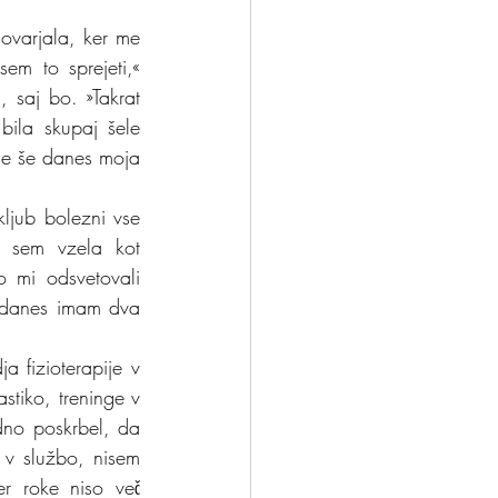
ovarjala, ker me 
m to sprejeti,« 
 saj bo. »Takrat 
la skupaj šele 
je še danes moja 
ljub bolezni vse 
 sem vzela kot 
o mi odsvetovali 
 danes imam dva 
 fizioterapije v 
stiko, treninge v 
no poskrbel, da 
v službo, nisem 
r roke niso več 