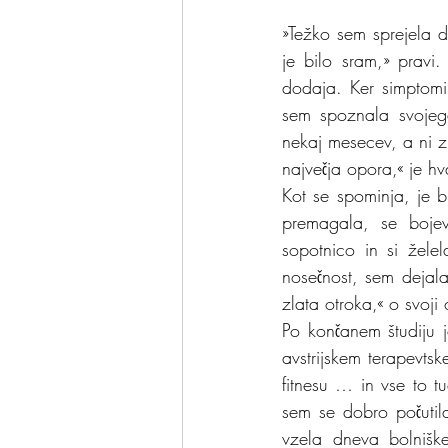
»Težko sem sprejela d
je bilo sram,» pravi
dodaja. Ker simptomi 
sem spoznala svojeg
nekaj mesecev, a ni z
največja opora,« je h
Kot se spominja, je bi
premagala, se bojev
sopotnico in si želel
nosečnost, sem dejal
zlata otroka,« o svoji
Po končanem študiju j
avstrijskem terapevtsk
fitnesu … in vse to 
sem se dobro počutil
vzela dneva bolniške