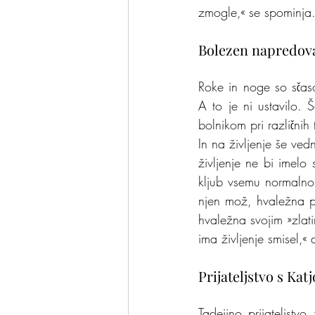
zmogle,« se spominja
Bolezen napredovala
Roke in noge so sčas
A to je ni ustavilo. 
bolnikom pri različnih
In na življenje še ve
življenje ne bi imelo s
kljub vsemu normalno 
njen mož, hvaležna pa
hvaležna svojim »zlat
ima življenje smisel,«
Prijateljstvo s Ka
Tadejino prijateljstv