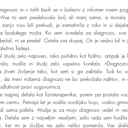
iagnozo in v tistih časih se o bolezni z nikomer nisem pog
. »Vse to sem predelovala bolj ali manj sama, a morala se
zanjo niso bili prehudi, je zamahnila z roko in si dejala,
a bodočega moža. Ko sem izvedela za diagnozo, sva bi
bežal, ni se predal. Ostala sva skupaj. On je vedno bil in 
valežna Tadeja.
l študij zelo naporen, tako psihično kot fizično, ampak je k
ala, trudila in študij zelo uspešno končala. »Diagnozo
a živeti življenje tako, kot sem si ga začrtala. Tudi ko s
a, da meni nobena diagnoza ne bo prekrižala načrtov, in
 odločnosti pravi sogovornica.
e najprej delala kot fizioterapevtka, potem pa postala vodja
em centru. Petnajst let je vodila nordijsko hojo, vodno gimna
tudi sama počela. »Vodja je za mojo diagnozo vedel in ved
a. Delala sem z največjim veseljem, zelo rada sem hodila 
, ker mi je služba res zelo veliko pomenila. Vse dokle