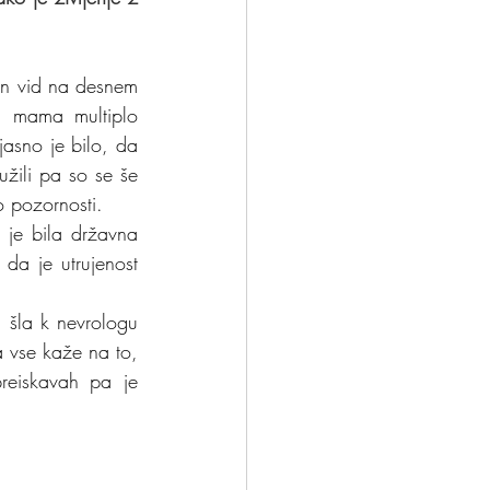
en vid na desnem 
a mama multiplo 
jasno je bilo, da 
žili pa so se še 
ko pozornosti.
 je bila državna 
 da je utrujenost 
, šla k nevrologu 
 vse kaže na to, 
reiskavah pa je 