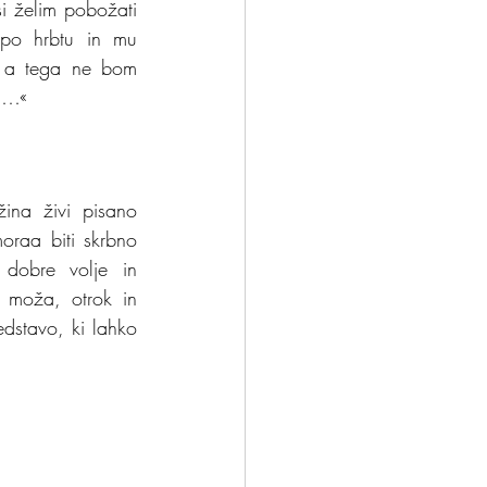
i želim pobožati 
 po hrbtu in mu 
, a tega ne bom 
o …«
na živi pisano 
oraa biti skrbno 
 dobre volje in 
moža, otrok in 
edstavo, ki lahko 