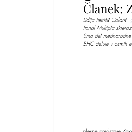
Članek: Z
Lidija Petrišič Colarič - 
Plesalke in plesalci
Pomis
Portal Multipla sklero
Smo del mednarodne 
BHC deluje v osmih e
plesne predstave Zakaj