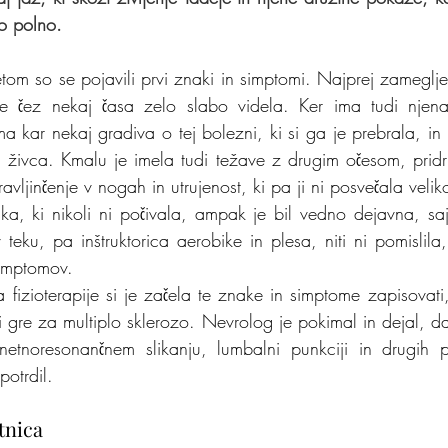
ko polno.
etom so se pojavili prvi znaki in simptomi. Najprej zameglj
je čez nekaj časa zelo slabo videla. Ker ima tudi njen
a kar nekaj gradiva o tej bolezni, ki si ga je prebrala, in 
 živca. Kmalu je imela tudi težave z drugim očesom, pridru
ravljinčenje v nogah in utrujenost, ki pa ji ni posvečala veli
a, ki nikoli ni počivala, ampak je bil vedno dejavna, saj
teku, pa inštruktorica aerobike in plesa, niti ni pomislila,
simptomov.
a fizioterapije si je začela te znake in simptome zapisovati
i gre za multiplo sklerozo. Nevrolog je pokimal in dejal, da
tnoresonančnem slikanju, lumbalni punkciji in drugih p
potrdil.
tnica