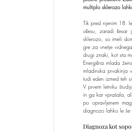
multiplo sklerozo lah
Tik pred njenim 18. l
očesu, zaradi česar 
sklerozo, so imeli dom
gre za vnetje vidnega
drugi znaki, kot sta m
Energična mlada žensk
mladinska prvakinja v 
tudi eden izmed teh 
V prvem letniku študij
in ga kar vprašala, al
po opravljenem magne
diagnozo lahko le še 
Diagnoza kot sopo