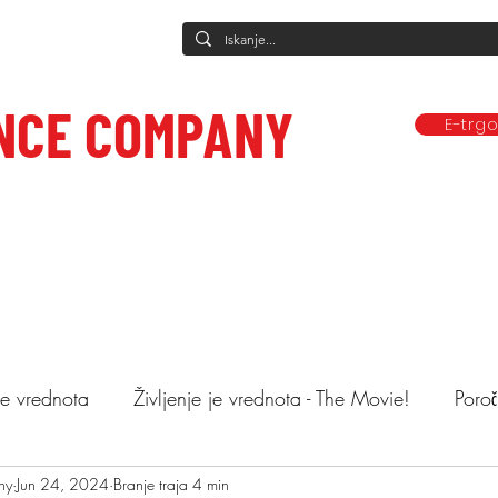
NCE COMPANY
E-trg
Predstave
Plesne vadbe
Ponudba
Company
Mediji in obj
ce to care.
 je vrednota
Življenje je vrednota - The Movie!
Poroč
ny
astopi
Jun 24, 2024
Animacija otrok
Branje traja 4 min
Mnenja
Objemi drev