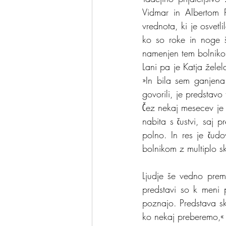
Vidmar in Albertom P
vrednota, ki je osvetl
ko so roke in noge še
namenjen tem bolnikom
Lani pa je Katja želel
»In bila sem ganjena
govorili, je predstavo
Čez nekaj mesecev je 
nabita s čustvi, saj p
polno. In res je čudov
bolnikom z multiplo s
Ljudje še vedno prema
predstavi so k meni p
poznajo. Predstava sk
ko nekaj preberemo,« p