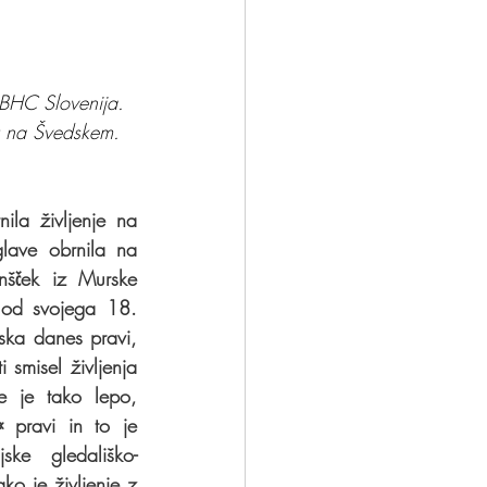
nček?
Odloči se
e BHC Slovenija.
u na Švedskem.
ila življenje na 
lave obrnila na 
anšček iz Murske 
 od svojega 18. 
ska danes pravi, 
 smisel življenja 
e je tako lepo, 
« pravi in to je 
jske gledališko-
o je življenje z 