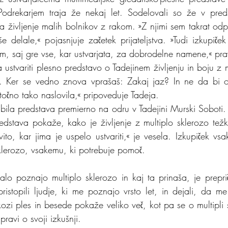
odrekarjem traja že nekaj let. Sodelovali so že v predsta
ila življenje malih bolnikov z rakom. »Z njimi sem takrat odp
 delale,« pojasnjuje začetek prijateljstva. »Tudi izkupiček 
, saj gre vse, kar ustvarjata, za dobrodelne namene,« pra
a ustvariti plesno predstavo o Tadejinem življenju in boju z m
. Ker se vedno znova vprašaš: Zakaj jaz? In ne da bi o
 točno tako naslovila,« pripoveduje Tadeja.
bila predstava premierno na odru v Tadejini Murski Soboti. 
redstava pokaže, kako je življenje z multiplo sklerozo težko
ito, kar jima je uspelo ustvariti,« je vesela. Izkupiček vsa
klerozo, vsakemu, ki potrebuje pomoč.
lo poznajo multiplo sklerozo in kaj ta prinaša, je prepri
ristopili ljudje, ki me poznajo vrsto let, in dejali, da me
ozi ples in besede pokaže veliko več, kot pa se o multipli s
ravi o svoji izkušnji.