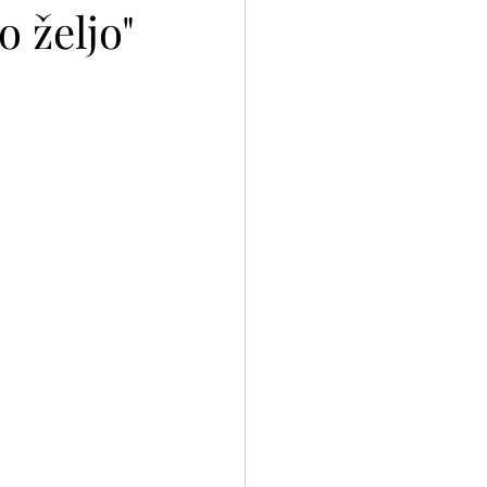
 željo"
nček?
Odloči se