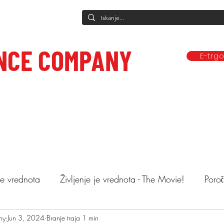
NCE COMPANY
E-trg
Predstave
Plesne vadbe
Ponudba
Company
Mediji in obj
ce to care.
 je vrednota
Življenje je vrednota - The Movie!
Poroč
ny
astopi
Jun 3, 2024
Animacija otrok
Branje traja 1 min
Mnenja
Objemi drev