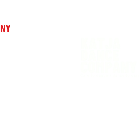
Prej
Prejeli smo: In-Portal.hr -
Večer umjetnosti i podrške
osobama s multiplom
ANY
sklerozom
 Ljubljani
venia