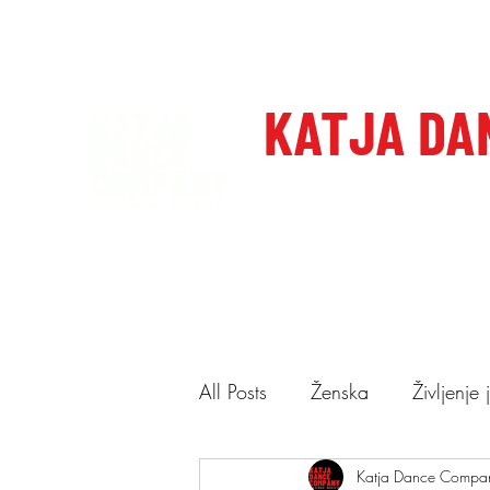
katjadanceco@gmail.com
+386 41 649 599
KATJA DA
Domov
Care to dance, dan
All Posts
Ženska
Življenje
Ponudba
Katja Dance Compa
Predstave
N