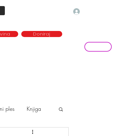
Prijava
ovina
Doniraj
Kontakt
ave
Najem plesne dvorane
more...
ni ples
Knjiga
o